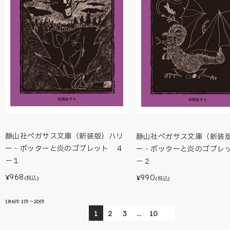
静山社ペガサス文庫〈新装版〉ハリ
静山社ペガサス文庫〈新装
ー・ポッターと炎のゴブレット ４
ー・ポッターと炎のゴブレ
－１
－２
968
990
¥
¥
(税込)
(税込)
186
件
1件～20件
1
2
3
…
10