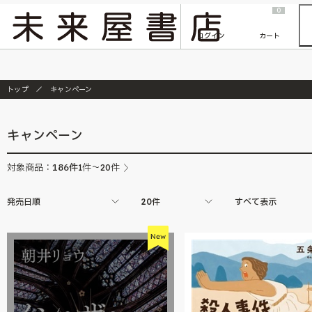
2026/7/23
『ONE PIECE magazine 021 ONE PIECEカード付き同梱版』発売延期のご案内
0
ログイン
カート
トップ
キャンペーン
キャンペーン
186
件
対象商品：
1件～20件
発売日順
20件
すべて表示