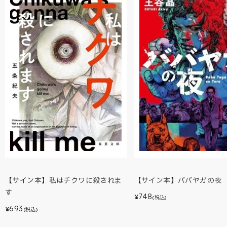
【サイン本】私はチクワに殺されま
【サイン本】ババヤガの夜
す
748
¥
(税込)
693
¥
(税込)