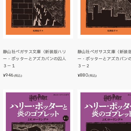
静山社ペガサス文庫〈新装版ハリ
静山社ペガサス文庫〈新装
ー・ポッターとアズカバンの囚人
ー・ポッターとアズカバ
３－１
３－２
946
880
¥
¥
(税込)
(税込)