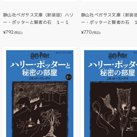
静山社ペガサス文庫〈新装版〉ハリ
静山社ペガサス文庫〈新装
ー・ポッターと賢者の石 １－１
ー・ポッターと賢者の石 
792
770
¥
¥
(税込)
(税込)