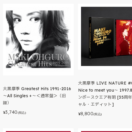
大黒摩季 LIVE NATURE #
大黒摩季 Greatest Hits 1991-2016
Nice to meet you～ 1997.
～All Singles +～＜通常盤＞（旧
ンボースクエア有明 [35周
譜）
ャル・エディット]
3,740
¥
(税込)
8,800
¥
(税込)