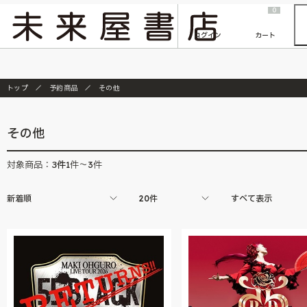
2026/7/23
『ONE PIECE magazine 021 ONE PIECEカード付き同梱版』発売延期のご案内
0
ログイン
カート
トップ
予約商品
その他
その他
3
件
対象商品：
1件～3件
新着順
20件
すべて表示