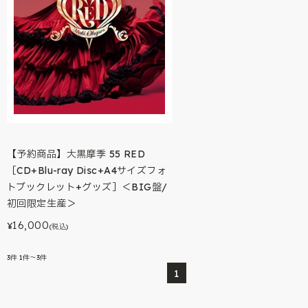
【予約商品】大黒摩季 55 RED
［CD+Blu-ray Disc+A4サイズフォ
トブックレット+グッズ］＜BIG盤/
初回限定生産＞
16,000
¥
(税込)
3
件
1件～3件
1