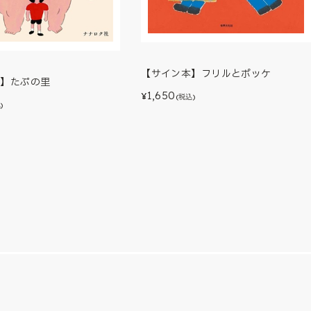
【サイン本】フリルとポッケ
本】たぷの里
1,650
¥
(税込)
)