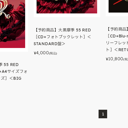
【予約商品】
【予約商品】大黒摩季 55 RED
［CD+Blu
［CD+フォトブックレット］＜
リーフレッ
STANDARD盤＞
ト］＜RET
4,000
¥
(税込)
10,800
¥
(税
55 RED
isc+A4サイズフォ
ズ］＜BIG
1