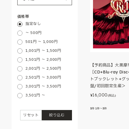
価格帯
指定なし
～ 500円
501円 ～ 1,000円
1,001円 ～ 1,500円
1,501円 ～ 2,000円
【予約商品】大黒摩季 
2,001円 ～ 2,500円
［CD+Blu-ray D
2,501円 ～ 3,000円
トブックレット+グッ
盤/初回限定生産＞
3,001円 ～ 3,500円
16,000
3,501円 ～
¥
(税込)
3
件
1件～3件
リセット
絞り込む