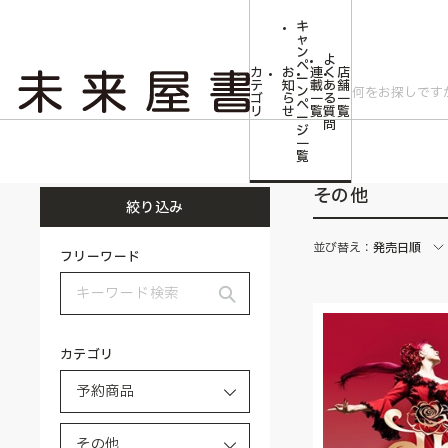
キ
ャ
ン
よ
ペ
カ
お
連
く
店
ー
テ
知
載
あ
舗
ン
ゴ
ら
一
る
一
ペ
リ
せ
覧
質
覧
ー
問
ジ
トップ
予約商品
その他
一
覧
その他
絞り込み
並び替え：
発売日順
フリーワード
カテゴリ