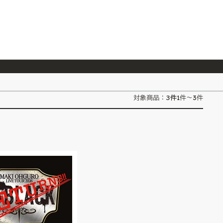
026/7/23
『ONE PIECE magazine 021 ONE PIECEカード付き同梱版』発売延期のご案内
3
件
対象商品：
1件～3件