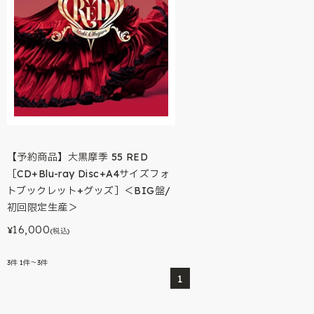
【予約商品】大黒摩季 55 RED
［CD+Blu-ray Disc+A4サイズフォ
トブックレット+グッズ］＜BIG盤/
初回限定生産＞
16,000
¥
(税込)
3
件
1件～3件
1