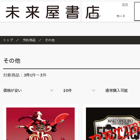
2026/7/23
『ONE PIECE magazine 021 ONE PIECEカード付き同梱版』発売延期のご案内
0
ログイン
カート
トップ
予約商品
その他
その他
3
件
対象商品：
1件～3件
価格が安い
20件
通常購入可能