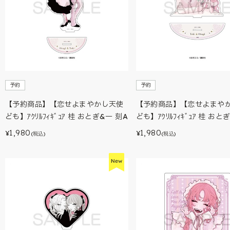
予約
予約
【予約商品】【恋せよまやかし天使
【予約商品】【恋せよまや
ども】ｱｸﾘﾙﾌｨｷﾞｭｱ 桂 おとぎ&一 刻A
ども】ｱｸﾘﾙﾌｨｷﾞｭｱ 桂 おと
1,980
1,980
¥
¥
(税込)
(税込)