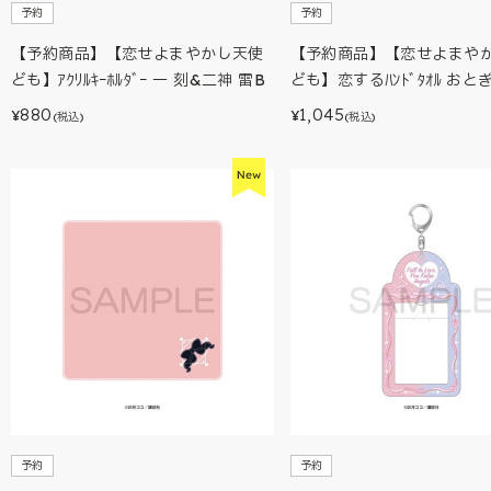
予約
予約
【予約商品】【恋せよまやかし天使
【予約商品】【恋せよまや
ども】ｱｸﾘﾙｷｰﾎﾙﾀﾞｰ 一 刻&二神 雷B
ども】恋するﾊﾝﾄﾞﾀｵﾙ おと
880
1,045
¥
¥
(税込)
(税込)
予約
予約