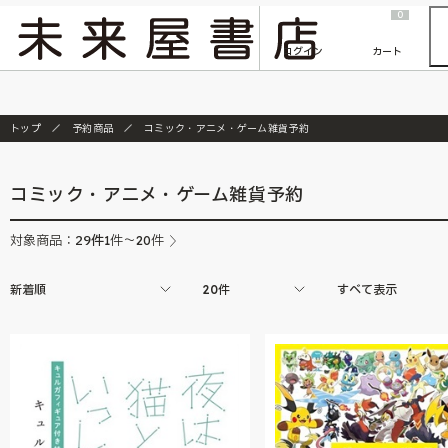
2026/7/23
『ONE PIECE magazine 021 ONE PIECEカード付き同梱版』発売延期のご案内
0
ログイン
カート
トップ
予約商品
コミック・アニメ・ゲーム雑貨予約
コミック・アニメ・ゲーム雑貨予約
29
件
対象商品：
1件～20件
新着順
20件
すべて表示