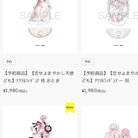
予約
予約
【予約商品】【恋せよまやかし天使
【予約商品】【恋せよまや
ども】ｱｸﾘﾙﾌｨｷﾞｭｱ 桂 おとぎ
ども】ｱｸﾘﾙﾌｨｷﾞｭｱ 一 刻
1,980
1,980
¥
¥
(税込)
(税込)