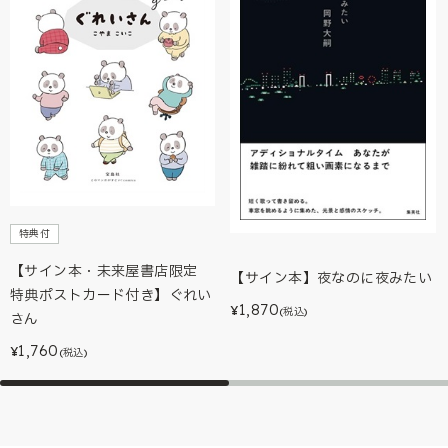
特典付
【サイン本・未来屋書店限定
【サイン本】夜なのに夜みたい
特典ポストカード付き】ぐれい
1,870
¥
(税込)
さん
1,760
¥
(税込)