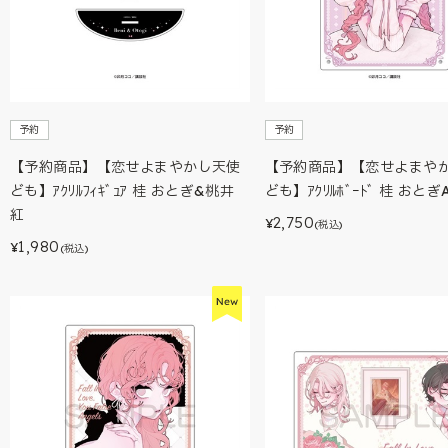
予約
予約
【予約商品】【恋せよまやかし天使
【予約商品】【恋せよまや
ども】ｱｸﾘﾙﾌｨｷﾞｭｱ 桂 おとぎ&桃井
ども】ｱｸﾘﾙﾎﾞｰﾄﾞ 桂 おとぎ
紅
2,750
¥
(税込)
1,980
¥
(税込)