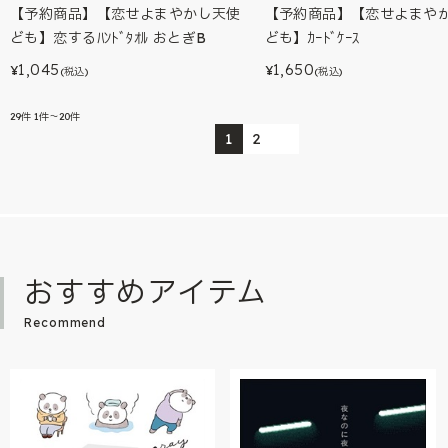
【予約商品】【恋せよまやかし天使
【予約商品】【恋せよまや
ども】恋するﾊﾝﾄﾞﾀｵﾙ おとぎB
ども】ｶｰﾄﾞｹｰｽ
1,045
1,650
¥
¥
(税込)
(税込)
29
件
1件～20件
1
2
おすすめアイテム
Recommend