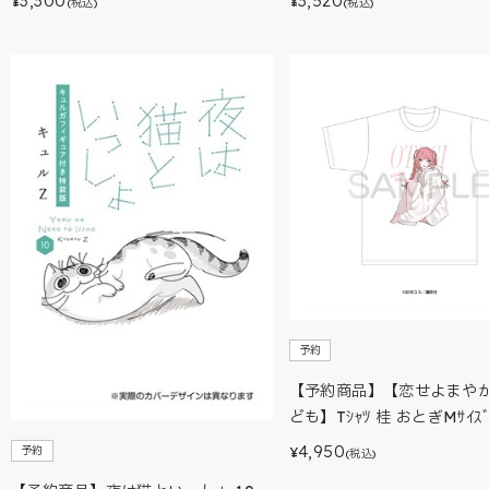
3,300
3,520
¥
¥
(税込)
(税込)
予約
【予約商品】【恋せよまや
ども】Tｼｬﾂ 桂 おとぎMｻｲｽ
4,950
予約
¥
(税込)