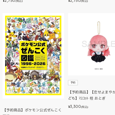
2,750
2,750
¥
¥
(税込)
(税込)
予約
【予約商品】【恋せよまや
ども】ﾏｽｺｯﾄ 桂 おとぎ
3,300
¥
(税込)
【予約商品】ポケモン公式ぜんこく