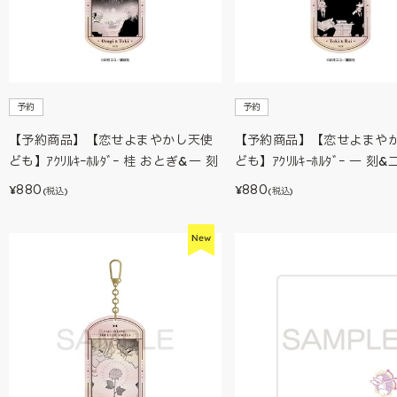
予約
予約
【予約商品】【恋せよまやかし天使
【予約商品】【恋せよまや
ども】ｱｸﾘﾙｷｰﾎﾙﾀﾞｰ 桂 おとぎ&一 刻
ども】ｱｸﾘﾙｷｰﾎﾙﾀﾞｰ 一 刻
880
880
¥
¥
(税込)
(税込)