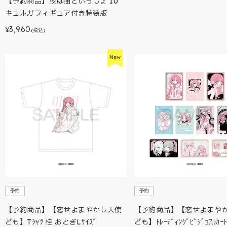
【予約商品】夜は猫といっしょ 10
キュルガフィギュア付き特装版
3,960
¥
(税込)
予約
予約
【予約商品】【恋せよまやかし天使
【予約商品】【恋せよまや
ども】Tｼｬﾂ 桂 おとぎLｻｲｽﾞ
ども】ﾄﾚｰﾃﾞｨﾝｸﾞﾋﾞｼﾞｭｱﾙｶｰﾄ