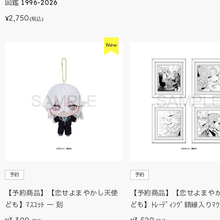
図鑑 1996-2026
2,750
¥
(税込)
予約
予約
【予約商品】【恋せよまやかし天使
【予約商品】【恋せよまや
ども】ﾏｽｺｯﾄ 一 刻
ども】ﾄﾚｰﾃﾞｨﾝｸﾞ額縁入りﾏｸﾞ