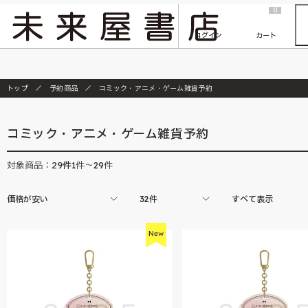
2026/7/23
『ONE PIECE magazine 021 ONE PIECEカード付き同梱版』発売延期のご案内
0
ログイン
カート
トップ
予約商品
コミック・アニメ・ゲーム雑貨予約
コミック・アニメ・ゲーム雑貨予約
29
件
対象商品：
1件～29件
価格が安い
32件
すべて表示