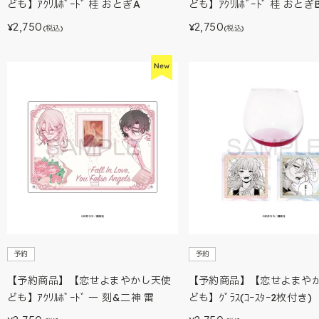
ども】ｱｸﾘﾙﾎﾞｰﾄﾞ 桂 おとぎA
ども】ｱｸﾘﾙﾎﾞｰﾄﾞ 桂 おとぎ
2,750
2,750
¥
¥
(税込)
(税込)
予約
予約
【予約商品】【恋せよまやかし天使
【予約商品】【恋せよまや
ども】ｱｸﾘﾙﾎﾞｰﾄﾞ 一 刻&二神 雷
ども】ｸﾞﾗｽ(ｺｰｽﾀｰ2枚付き)