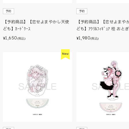
予約
予約
【予約商品】【恋せよまやかし天使
【予約商品】【恋せよまや
ども】ｶｰﾄﾞｹｰｽ
ども】ｱｸﾘﾙﾌｨｷﾞｭｱ 桂 おと
1,650
1,980
¥
¥
(税込)
(税込)