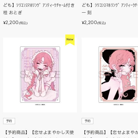
ども】ｼﾘｺﾝｽﾏﾎﾘﾝｸﾞ ｱﾝﾃｨｰｸﾁｬｰﾑ付き
ども】ｼﾘｺﾝｽﾏﾎﾘﾝｸﾞ ｱﾝﾃｨｰｸ
桂 おとぎ
一 刻
2,200
2,200
¥
¥
(税込)
(税込)
予約
予約
【予約商品】【恋せよまやかし天使
【予約商品】【恋せよまや