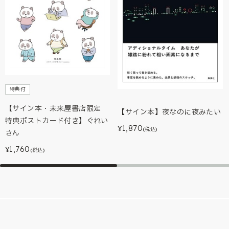
特典付
【サイン本・未来屋書店限定
【サイン本】夜なのに夜みたい
特典ポストカード付き】ぐれい
1,870
¥
(税込)
さん
1,760
¥
(税込)