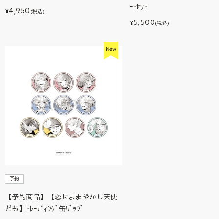
ｰﾄｾｯﾄ
4,950
¥
(税込)
5,500
¥
(税込)
予約
【予約商品】【恋せよまやかし天使
ども】ﾄﾚｰﾃﾞｨﾝｸﾞ缶ﾊﾞｯｼﾞ