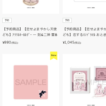
予約
予約
【予約商品】【恋せよまやかし天使
【予約商品】【恋せよまや
ども】ｱｸﾘﾙｷｰﾎﾙﾀﾞｰ 一 刻&二神 雷B
ども】恋するﾊﾝﾄﾞﾀｵﾙ おと
880
1,045
¥
¥
(税込)
(税込)