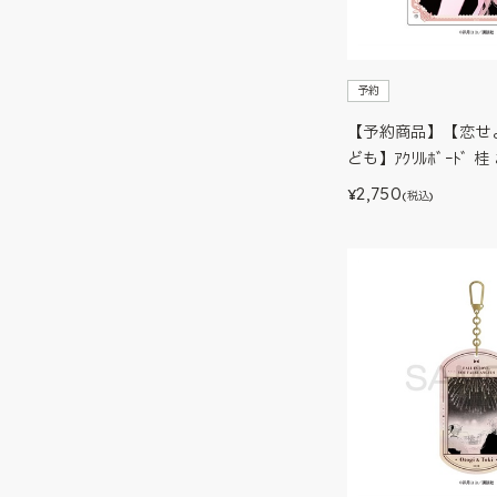
予約
【予約商品】【恋せ
ども】ｱｸﾘﾙﾎﾞｰﾄﾞ 
2,750
¥
(税込)