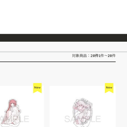
026/7/23
『ONE PIECE magazine 021 ONE PIECEカード付き同梱版』発売延期のご案内
28
件
対象商品：
1件～28件