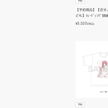
予約
【予約商品】【恋せ
ども】ﾄﾚｰﾃﾞｨﾝｸﾞ額縁
3,520
¥
(税込)
予約