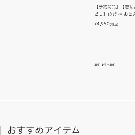
【予約商品】【恋せ
ども】Tｼｬﾂ 桂 おとぎ
4,950
¥
(税込)
28
件
1件～28件
おすすめアイテム