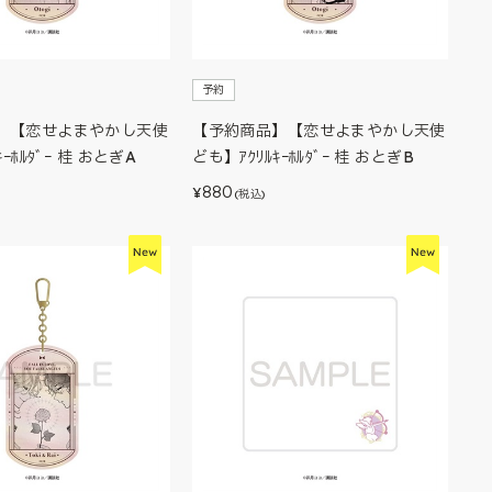
予約
】【恋せよまやかし天使
【予約商品】【恋せよまやかし天使
ｰﾎﾙﾀﾞｰ 桂 おとぎA
ども】ｱｸﾘﾙｷｰﾎﾙﾀﾞｰ 桂 おとぎB
880
¥
(税込)