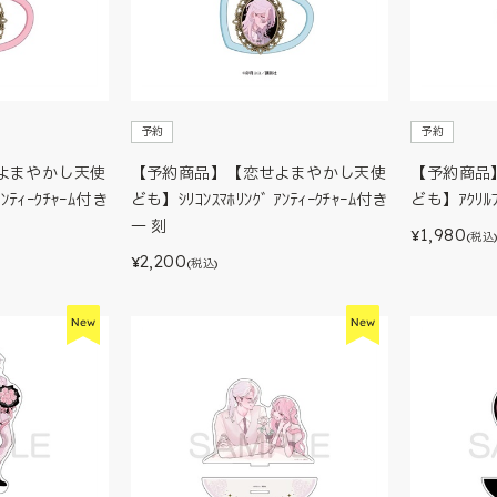
予約
予約
よまやかし天使
【予約商品】【恋せよまやかし天使
【予約商品
ｱﾝﾃｨｰｸﾁｬｰﾑ付き
ども】ｼﾘｺﾝｽﾏﾎﾘﾝｸﾞ ｱﾝﾃｨｰｸﾁｬｰﾑ付き
ども】ｱｸﾘﾙﾌ
一 刻
1,980
¥
(税込
2,200
¥
(税込)