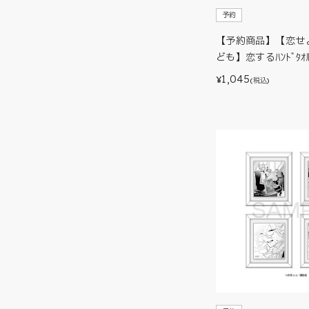
予約
【予約商品】【恋せ
ども】恋するﾊﾝﾄﾞﾀｵ
1,045
¥
(税込)