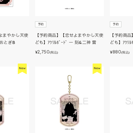
予約
予約
よまやかし天使
【予約商品】【恋せよまやかし天使
【予約商品
桂 おとぎB
ども】ｱｸﾘﾙﾎﾞｰﾄﾞ 一 刻&二神 雷
ども】ｱｸﾘﾙｷ
2,750
880
¥
¥
(税込)
(税込)