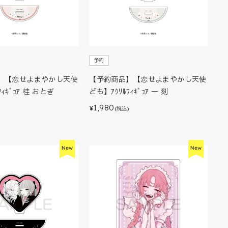
予約
】【恋せよまやかし天使
【予約商品】【恋せよまやかし天使
ｨｷﾞｭｱ 桂 おとぎ
ども】ｱｸﾘﾙﾌｨｷﾞｭｱ 一 刻
1,980
¥
)
(税込)