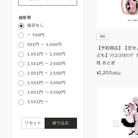
価格帯
指定なし
～ 500円
予約
501円 ～ 1,000円
【予約商品】【恋せ
1,001円 ～ 1,500円
ども】ｼﾘｺﾝｽﾏﾎﾘﾝｸﾞ 
桂 おとぎ
1,501円 ～ 2,000円
2,200
2,001円 ～ 2,500円
¥
(税込)
2,501円 ～ 3,000円
3,001円 ～ 3,500円
3,501円 ～
リセット
絞り込む