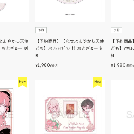
予約
予約
よまやかし天使
【予約商品】【恋せよまやかし天使
【予約商品
 桂 おとぎ&一 刻
ども】ｱｸﾘﾙﾌｨｷﾞｭｱ 桂 おとぎ&一 刻
ども】ｱｸﾘﾙ
B
紅
1,980
1,980
¥
¥
(税込)
(税込