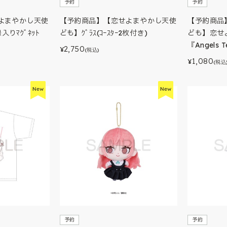
予約
予約
よまやかし天使
【予約商品】【恋せよまやかし天使
【予約商品
入りﾏｸﾞﾈｯﾄ
ども】ｸﾞﾗｽ(ｺｰｽﾀｰ2枚付き)
ども】恋せ
『Angels 
2,750
¥
(税込)
1,080
¥
(税込
予約
予約