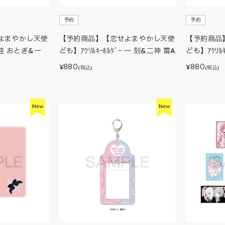
予約
予約
よまやかし天使
【予約商品】【恋せよまやかし天使
【予約商品
ｰ 桂 おとぎ&一
ども】ｱｸﾘﾙｷｰﾎﾙﾀﾞｰ 一 刻&二神 雷A
ども】ｱｸﾘﾙｷ
880
880
¥
¥
(税込)
(税込)