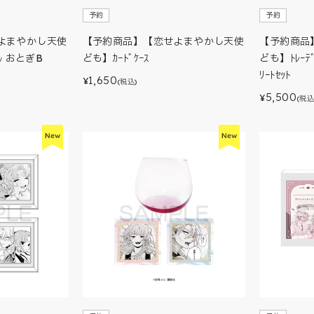
予約
予約
よまやかし天使
【予約商品】【恋せよまやかし天使
【予約商品
ﾙ おとぎB
ども】ｶｰﾄﾞｹｰｽ
ども】ﾄﾚｰﾃﾞｨ
ﾘｰﾄｾｯﾄ
1,650
¥
(税込)
5,500
¥
(税込