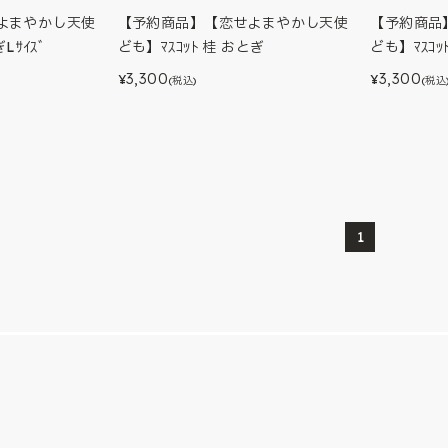
よまやかし天使
【予約商品】【恋せよまやかし天使
【予約商品
Lｻｲｽﾞ
ども】ﾏｽｺｯﾄ 桂 おとぎ
ども】ﾏｽｺｯ
3,300
3,300
¥
¥
(税込)
(税込
1