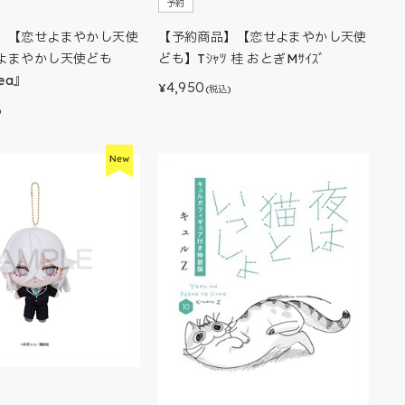
予約
】【恋せよまやかし天使
【予約商品】【恋せよまやかし天使
よまやかし天使ども
ども】Tｼｬﾂ 桂 おとぎMｻｲｽﾞ
Tea』
4,950
¥
(税込)
)