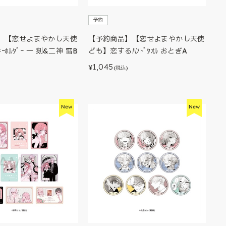
予約
】【恋せよまやかし天使
【予約商品】【恋せよまやかし天使
ｰﾎﾙﾀﾞｰ 一 刻&二神 雷B
ども】恋するﾊﾝﾄﾞﾀｵﾙ おとぎA
1,045
¥
(税込)