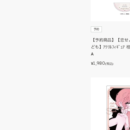
予約
【予約商品】【恋せ
ども】ｱｸﾘﾙﾌｨｷﾞｭｱ
A
1,980
¥
(税込)