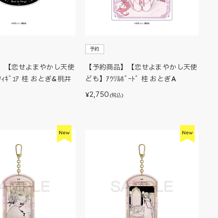
予約
】【恋せよまやかし天使
【予約商品】【恋せよまやかし天使
ﾌｨｷﾞｭｱ 桂 おとぎ&桃井
ども】ｱｸﾘﾙﾎﾞｰﾄﾞ 桂 おとぎA
2,750
¥
(税込)
)