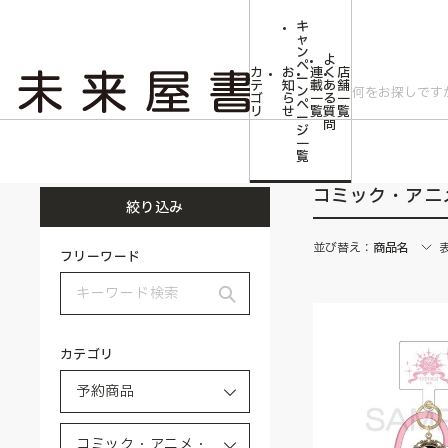
キ
ャ
ン
よ
ペ
カ
お
連
く
店
ー
テ
知
載
あ
舗
ン
ゴ
ら
一
る
一
ペ
リ
せ
覧
質
覧
ー
問
ジ
トップ
予約商品
コミック・アニメ・ゲーム雑貨予約
一
覧
コミック・アニ
絞り込み
並び替え：
商品名
フリーワード
カテゴリ