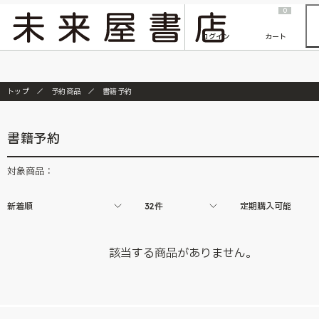
2026/7/23
『ONE PIECE magazine 021 ONE PIECEカード付き同梱版』発売延期のご案内
0
ログイン
カート
トップ
予約商品
書籍予約
書籍予約
対象商品：
新着順
32件
定期購入可能
該当する商品がありません。