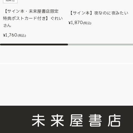
特典付
【サイン本・未来屋書店限定
【サイン本】夜なのに夜みたい
特典ポストカード付き】ぐれい
1,870
¥
(税込)
さん
1,760
¥
(税込)