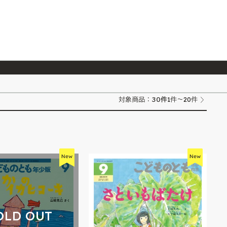
026/7/23
『ONE PIECE magazine 021 ONE PIECEカード付き同梱版』発売延期のご案内
30
件
対象商品：
1件～20件
OLD OUT