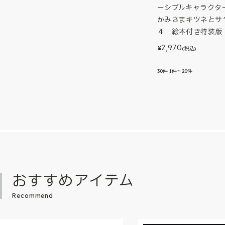
ーシブルキャラクタ
かみさまキツネと
４ 絵本付き特装版
2,970
¥
(税込)
30
件
1件～20件
おすすめアイテム
Recommend