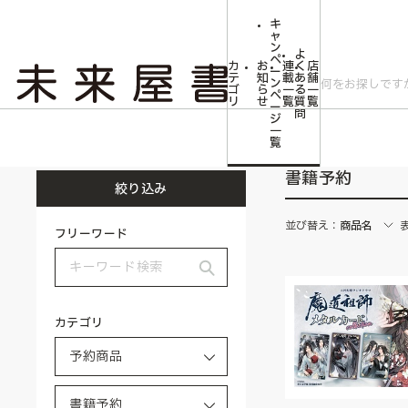
キ
ャ
ン
よ
ペ
カ
お
連
く
店
ー
テ
知
載
あ
舗
ン
ゴ
ら
一
る
一
ペ
リ
せ
覧
質
覧
ー
問
ジ
トップ
予約商品
書籍予約
一
覧
書籍予約
絞り込み
並び替え：
商品名
フリーワード
カテゴリ