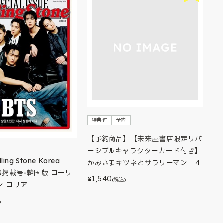
特典付
予約
【予約商品】【未来屋書店限定リバ
ーシブルキャラクターカード付き】
ng Stone Korea
かみさまキツネとサラリーマン ４
BTS掲載号-韓国版 ローリ
1,540
¥
(税込)
ン コリア
)