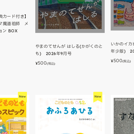
典カード付き】
マ魔道祖師 メ
ン BOX
いかのイカ
やまのてせんが はしる(かがくのと
年少版) 2
も) 2026年9月号
500
¥
(税込)
500
¥
(税込)