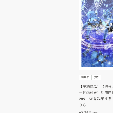
特典付
予約
【予約商品】【描き
ード③付き】別冊日
289 SFを科学する
り方
2,750