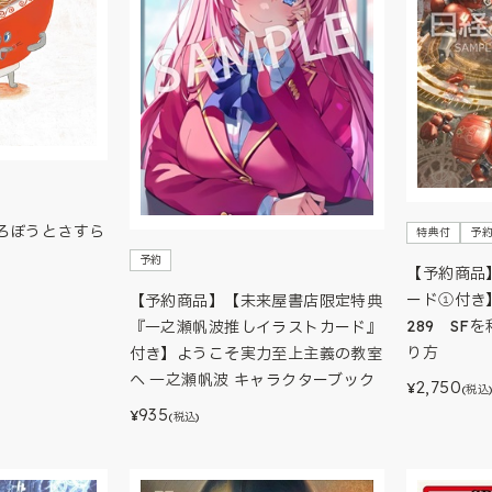
ろぼうとさすら
特典付
予
予約
【予約商品
ード①付き
【予約商品】【未来屋書店限定特典
289 SF
『一之瀬帆波推しイラストカード』
り方
付き】ようこそ実力至上主義の教室
へ 一之瀬帆波 キャラクターブック
2,750
¥
(税込
935
¥
(税込)