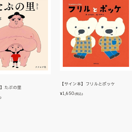
【サイン本】フリルとポッケ
本】たぷの里
1,650
¥
(税込)
)