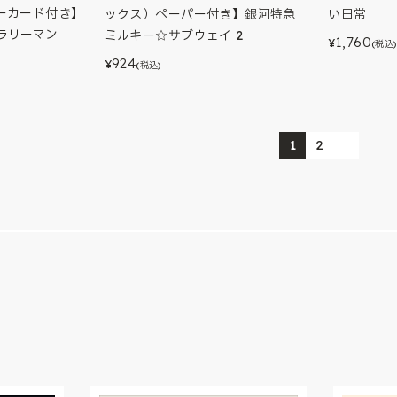
ーカード付き】
ックス）ペーパー付き】銀河特急
い日常
サラリーマン
ミルキー☆サブウェイ 2
1,760
¥
(税込)
924
¥
(税込)
1
2