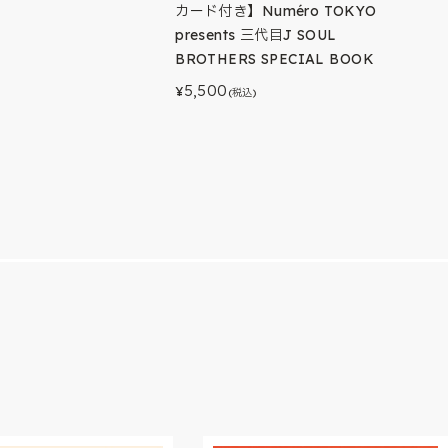
カード付き】Numéro TOKYO
presents 三代目J SOUL
BROTHERS SPECIAL BOOK
5,500
¥
(税込)