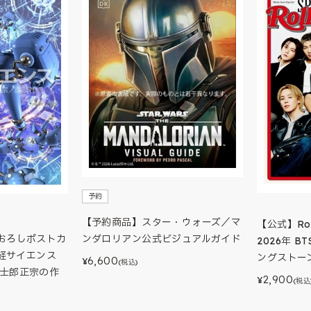
予約
【予約商品】スター・ウォーズ／マ
【公式】Rolli
ンダロリアン公式ビジュアルガイド
おろしポストカ
2026年 
経サイエンス
ングストー
6,600
¥
(税込)
 士郎正宗の作
2,900
¥
(税込