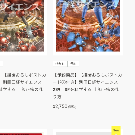
約
特典付
予約
】【描きおろしポストカ
【予約商品】【描きおろしポストカ
】別冊日経サイエンス
ード②付き】別冊日経サイエンス
を科学する 士郎正宗の作
289 SFを科学する 士郎正宗の作
り方
2,750
¥
)
(税込)