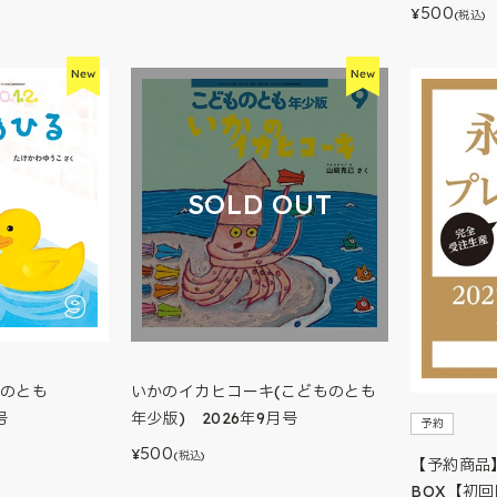
500
¥
(税込)
SOLD OUT
いかのイカヒコーキ(こどものとも
ものとも
年少版) 2026年9月号
号
予約
500
¥
(税込)
【予約商品
BOX【初回