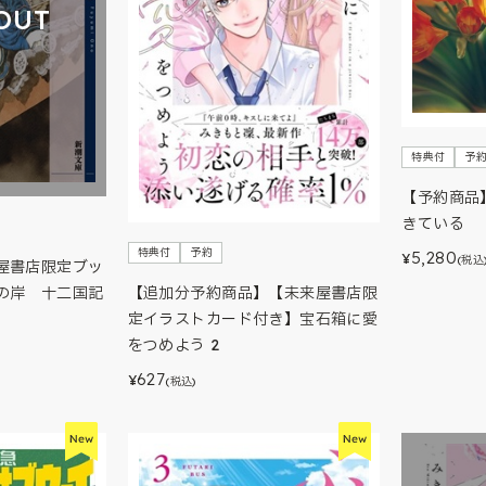
OUT
特典付
予
【予約商品
きている
特典付
予約
5,280
¥
(税込
屋書店限定ブッ
【追加分予約商品】【未来屋書店限
の岸 十二国記
定イラストカード付き】宝石箱に愛
をつめよう 2
627
¥
(税込)