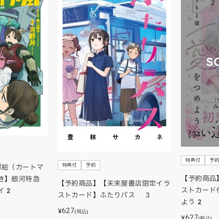
S
特典付
予
特典付
予約
扉絵（カートマ
【予約商品
き】銀河特急
【予約商品】【未来屋書店限定イラ
ストカード
 2
ストカード】ふたりバス ３
よう 2
627
¥
(税込)
627
¥
(税込)