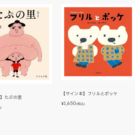
【サイン本】フリルとポッケ
本】たぷの里
1,650
¥
(税込)
)