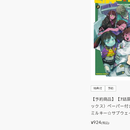
特典付
予約
【予約商品】【7話
ックス）ペーパー付
ミルキー☆サブウェイ
924
¥
(税込)