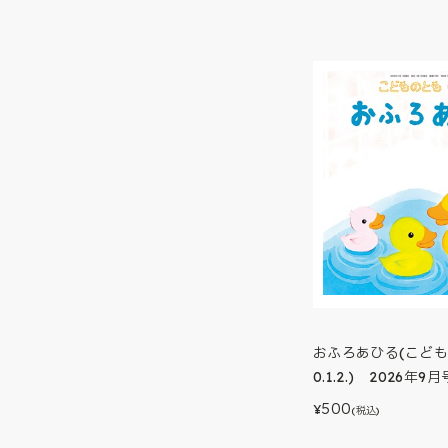
おふろあひる(こど
0.1.2.) 2026年9月
500
¥
(税込)