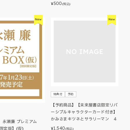
500
¥
(税込)
特典付
予約
【予約商品】【未来屋書店限定リバ
ーシブルキャラクターカード付き】
かみさまキツネとサラリーマン ４
】永瀬廉 プレミアム
1,540
限定版】(仮)
¥
(税込)