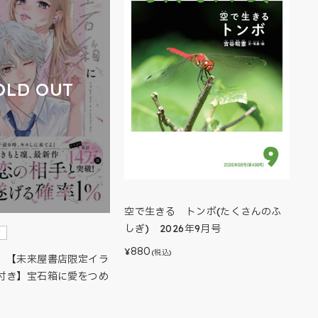
OLD OUT
空で生きる トンボ(たくさんのふ
しぎ) 2026年9月号
約
880
¥
(税込)
】【未来屋書店限定イラ
付き】宝石箱に愛をつめ