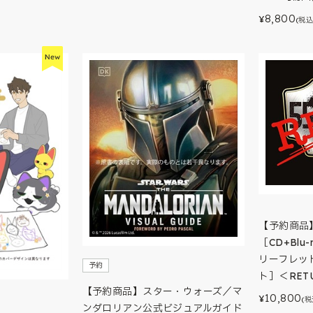
8,800
¥
(税込
【予約商品】
［CD+Blu
リーフレッ
予約
ト］＜RET
【予約商品】スター・ウォーズ／マ
10,800
¥
(税
ンダロリアン公式ビジュアルガイド