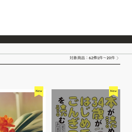
026/7/23
『ONE PIECE magazine 021 ONE PIECEカード付き同梱版』発売延期のご案内
62
件
対象商品：
1件～20件