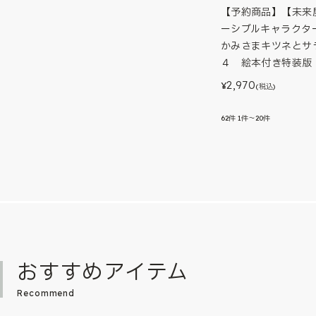
【予約商品】【未来
ーシブルキャラクタ
かみさまキツネと
４ 絵本付き特装版
2,970
¥
(税込)
62
件
1件～20件
おすすめアイテム
Recommend