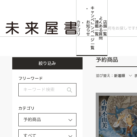
キ
ャ
ン
よ
ペ
カ
お
連
く
店
ー
テ
知
載
あ
舗
ン
ゴ
ら
一
る
一
ペ
リ
せ
覧
質
覧
ー
問
ジ
トップ
予約商品
一
覧
予約商品
絞り込み
並び替え：
新着順
フリーワード
カテゴリ