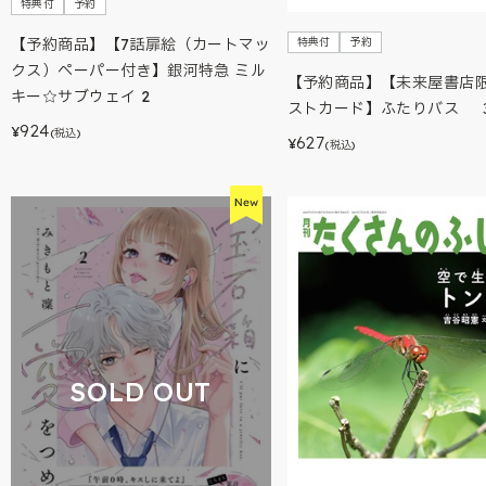
特典付
予約
特典付
予約
【予約商品】【7話扉絵（カートマッ
クス）ペーパー付き】銀河特急 ミル
【予約商品】【未来屋書店
キー☆サブウェイ 2
ストカード】ふたりバス 
924
¥
(税込)
627
¥
(税込)
SOLD OUT