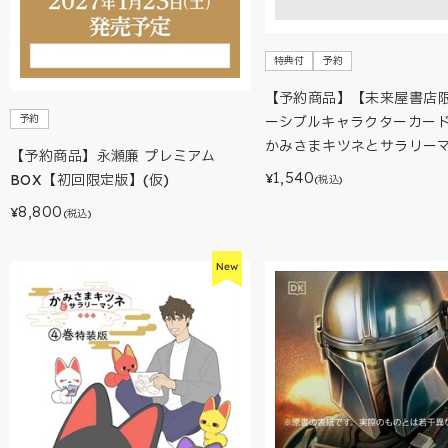
特典付
予約
【予約商品】【未来屋書店
予約
ーシブルキャラクターカー
かみさまキツネとサラリー
【予約商品】永瀬廉 プレミアム
1,540
¥
BOX【初回限定版】(仮)
(税込)
8,800
¥
(税込)