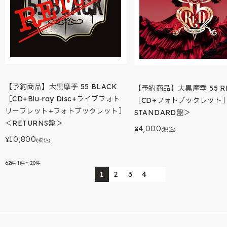
【予約商品】大黒摩季 55 BLACK
【予約商品】大黒摩季 55 R
［CD+Blu-ray Disc+ライブフォト
［CD+フォトブックレット
リーフレット+フォトブックレット］
STANDARD盤＞
＜RETURNS盤＞
4,000
¥
(税込)
10,800
¥
(税込)
62
件
1件～20件
1
2
3
4