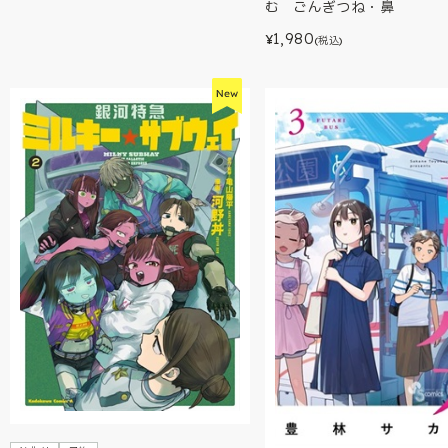
む ごんぎつね・鼻
1,980
¥
(税込)