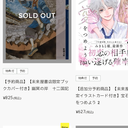
SOLD OUT
特典付
予約
特典付
予約
【予約商品】【未来屋書店限定ブッ
クカバー付き】幽冥の岸 十二国記
【追加分予約商品】【未来
定イラストカード付き】宝
825
¥
(税込)
をつめよう 2
627
¥
(税込)