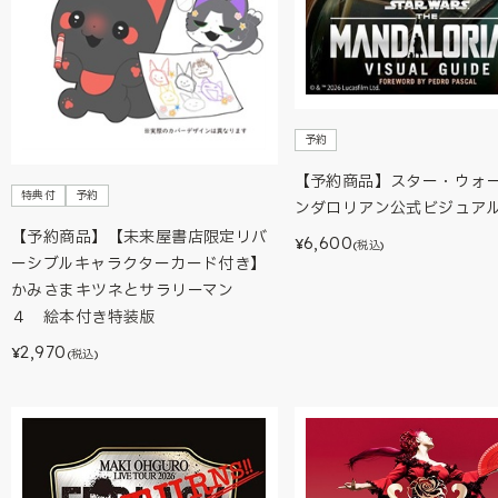
予約
【予約商品】スター・ウォ
特典付
予約
ンダロリアン公式ビジュア
【予約商品】【未来屋書店限定リバ
6,600
¥
(税込)
ーシブルキャラクターカード付き】
かみさまキツネとサラリーマン
４ 絵本付き特装版
2,970
¥
(税込)