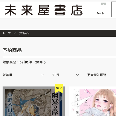
2026/7/23
『ONE PIECE magazine 021 ONE PIECEカード付き同梱版』発売延期のご案内
0
ログイン
カート
トップ
予約商品
予約商品
62
件
対象商品：
1件～20件
新着順
20件
通常購入可能