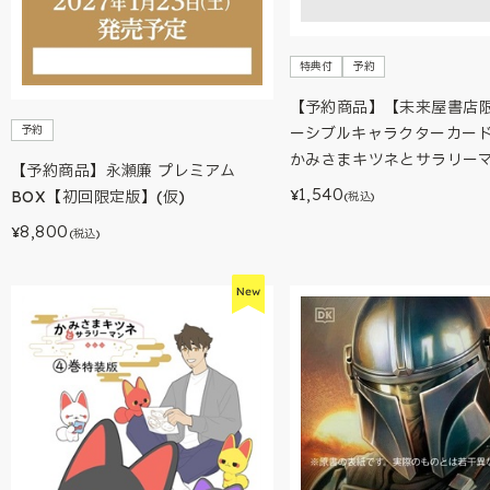
特典付
予約
【予約商品】【未来屋書店
予約
ーシブルキャラクターカー
かみさまキツネとサラリー
【予約商品】永瀬廉 プレミアム
1,540
¥
BOX【初回限定版】(仮)
(税込)
8,800
¥
(税込)