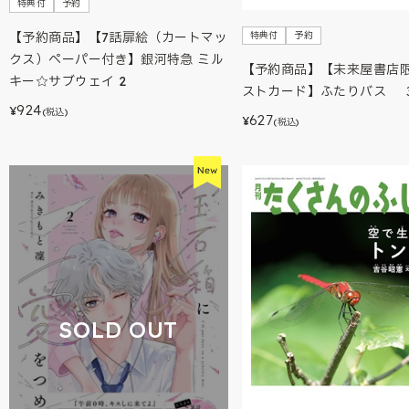
特典付
予約
特典付
予約
【予約商品】【7話扉絵（カートマッ
クス）ペーパー付き】銀河特急 ミル
【予約商品】【未来屋書店
キー☆サブウェイ 2
ストカード】ふたりバス 
924
¥
(税込)
627
¥
(税込)
SOLD OUT