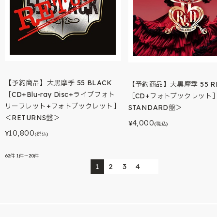
【予約商品】大黒摩季 55 BLACK
【予約商品】大黒摩季 55 R
［CD+Blu-ray Disc+ライブフォト
［CD+フォトブックレット
リーフレット+フォトブックレット］
STANDARD盤＞
＜RETURNS盤＞
4,000
¥
(税込)
10,800
¥
(税込)
62
件
1件～20件
1
2
3
4