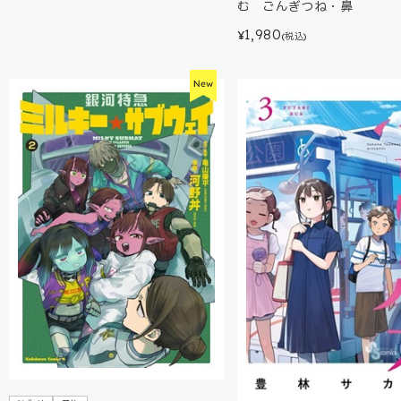
む ごんぎつね・鼻
1,980
¥
(税込)