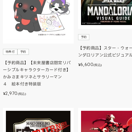
予約
【予約商品】スター・ウォ
特典付
予約
ンダロリアン公式ビジュア
【予約商品】【未来屋書店限定リバ
6,600
¥
(税込)
ーシブルキャラクターカード付き】
かみさまキツネとサラリーマン
４ 絵本付き特装版
2,970
¥
(税込)