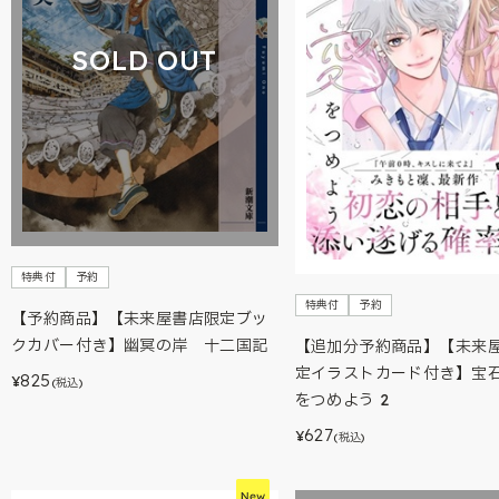
SOLD OUT
特典付
予約
特典付
予約
【予約商品】【未来屋書店限定ブッ
クカバー付き】幽冥の岸 十二国記
【追加分予約商品】【未来
定イラストカード付き】宝
825
¥
(税込)
をつめよう 2
627
¥
(税込)