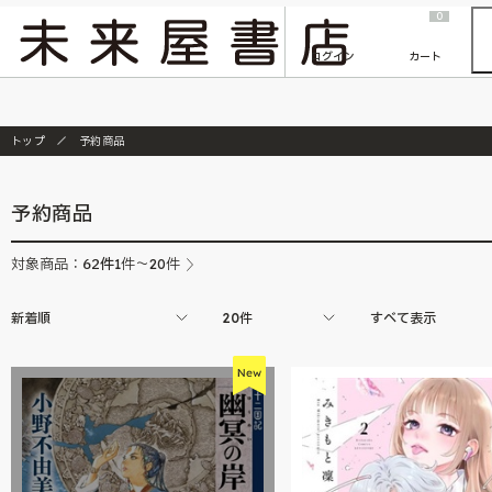
2026/7/23
『ONE PIECE magazine 021 ONE PIECEカード付き同梱版』発売延期のご案内
0
ログイン
カート
トップ
予約商品
予約商品
62
件
対象商品：
1件～20件
新着順
20件
すべて表示