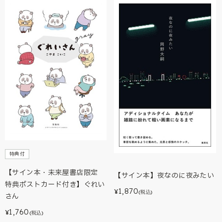
特典付
【サイン本・未来屋書店限定
【サイン本】夜なのに夜みたい
特典ポストカード付き】ぐれい
1,870
¥
(税込)
さん
1,760
¥
(税込)