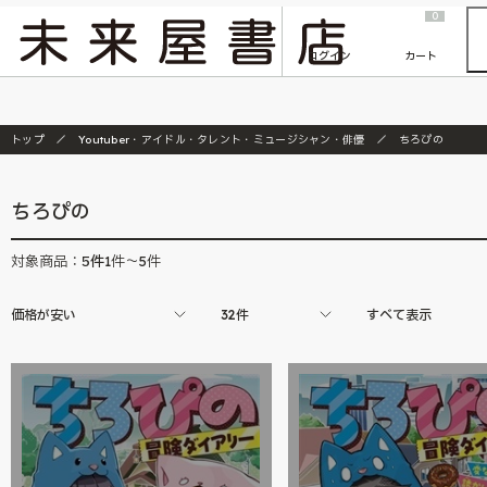
2026/7/23
『ONE PIECE magazine 021 ONE PIECEカード付き同梱版』発売延期のご案内
0
ログイン
カート
トップ
Youtuber・アイドル・タレント・ミュージシャン・俳優
ちろぴの
ちろぴの
5
件
対象商品：
1件～5件
価格が安い
32件
すべて表示