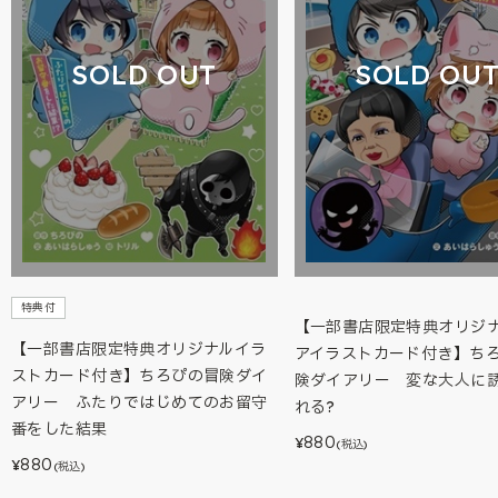
SOLD OUT
SOLD OU
特典付
【一部書店限定特典オリジ
【一部書店限定特典オリジナルイラ
アイラストカード付き】ち
ストカード付き】ちろぴの冒険ダイ
険ダイアリー 変な大人に
アリー ふたりではじめてのお留守
れる?
番をした結果
880
¥
(税込)
880
¥
(税込)