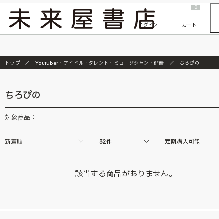
2026/7/23
『ONE PIECE magazine 021 ONE PIECEカード付き同梱版』発売延期のご案内
0
ログイン
カート
トップ
Youtuber・アイドル・タレント・ミュージシャン・俳優
ちろぴの
ちろぴの
対象商品：
新着順
32件
定期購入可能
該当する商品がありません。