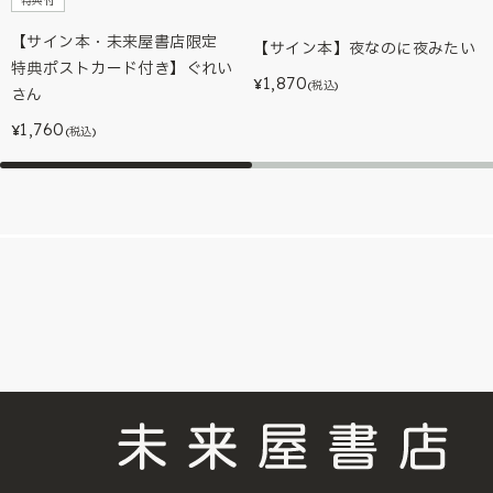
特典付
【サイン本・未来屋書店限定
【サイン本】夜なのに夜みたい
特典ポストカード付き】ぐれい
1,870
¥
(税込)
さん
1,760
¥
(税込)