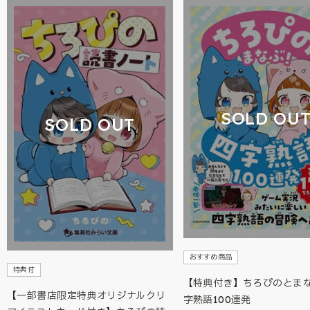
SOLD OU
SOLD OUT
おすすめ商品
特典付
【特典付き】ちろぴのとま
【一部書店限定特典オリジナルクリ
字熟語100連発