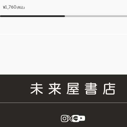
1,760
¥
(税込)
instagram
X
LINE
YouTube