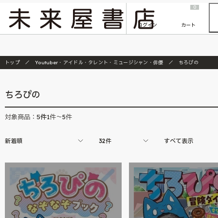
2026/7/23
『ONE PIECE magazine 021 ONE PIECEカード付き同梱版』発売延期のご案内
0
ログイン
カート
トップ
Youtuber・アイドル・タレント・ミュージシャン・俳優
ちろぴの
ちろぴの
5
件
対象商品：
1件～5件
新着順
32件
すべて表示