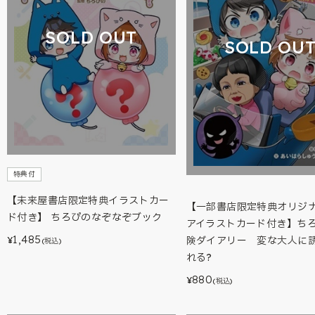
SOLD OUT
SOLD OU
特典付
【未来屋書店限定特典イラストカー
【一部書店限定特典オリジ
ド付き】 ちろぴのなぞなぞブック
アイラストカード付き】ち
1,485
険ダイアリー 変な大人に
¥
(税込)
れる?
880
¥
(税込)