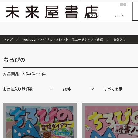
2026/7/23
『ONE PIECE magazine 021 ONE PIECEカード付き同梱版』発売延期のご案内
0
ログイン
カート
トップ
Youtuber・アイドル・タレント・ミュージシャン・俳優
ちろぴの
ちろぴの
5
件
対象商品：
1件～5件
お気に入り登録数
20件
すべて表示