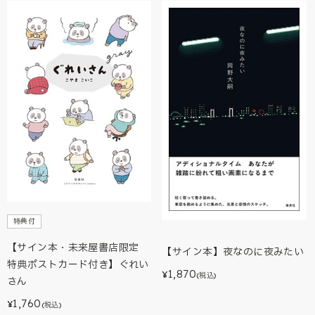
特典付
【サイン本・未来屋書店限定
【サイン本】夜なのに夜みたい
特典ポストカード付き】ぐれい
1,870
¥
(税込)
さん
1,760
¥
(税込)