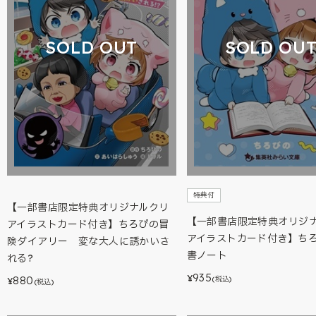
SOLD OUT
SOLD OU
特典付
【一部書店限定特典オリジナルクリ
【一部書店限定特典オリジ
アイラストカード付き】ちろぴの冒
アイラストカード付き】ち
険ダイアリー 変な大人に誘かいさ
書ノート
れる?
935
¥
880
(税込)
¥
(税込)