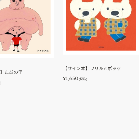
【サイン本】フリルとポッケ
本】たぷの里
1,650
¥
(税込)
)