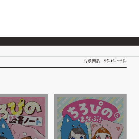
026/7/23
『ONE PIECE magazine 021 ONE PIECEカード付き同梱版』発売延期のご案内
5
件
対象商品：
1件～5件