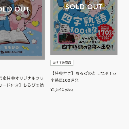
SOLD OUT
OLD OUT
おすすめ商品
【特典付き】ちろぴのとまなぶ！四
限定特典オリジナルクリ
字熟語100連発
カード付き】ちろぴの読
1,540
¥
(税込)