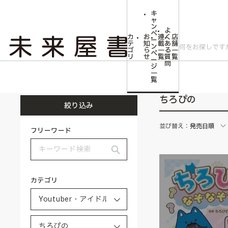
キ
ャ
ン
よ
ペ
カ
お
連
く
店
ー
テ
知
載
あ
舗
ン
ゴ
ら
一
る
一
ペ
リ
せ
覧
質
覧
ー
問
ジ
トップ
Youtuber・アイドル・タレント・ミュージシャン・俳優
ちろぴの
一
覧
ちろぴの
絞り込み
並び替え：
発売日順
フリーワード
カテゴリ