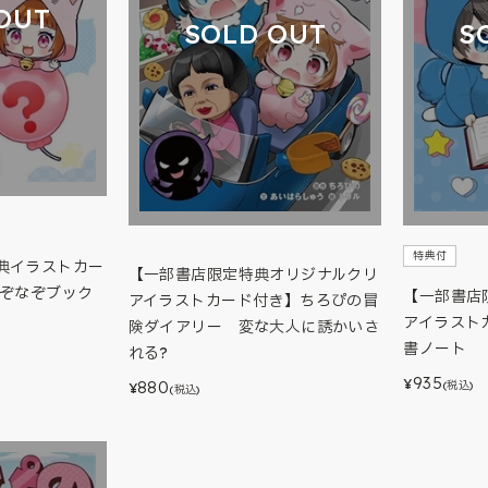
OUT
SOLD OUT
S
特典付
典イラストカー
【一部書店限定特典オリジナルクリ
なぞなぞブック
【一部書店
アイラストカード付き】ちろぴの冒
アイラスト
険ダイアリー 変な大人に誘かいさ
書ノート
れる?
935
¥
880
(税込)
¥
(税込)