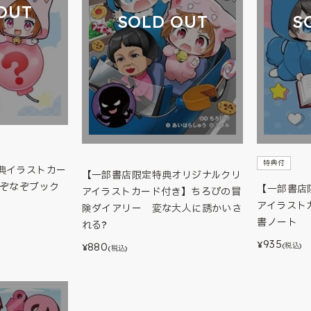
OUT
SOLD OUT
S
特典付
典イラストカー
【一部書店限定特典オリジナルクリ
なぞなぞブック
【一部書店
アイラストカード付き】ちろぴの冒
アイラスト
険ダイアリー 変な大人に誘かいさ
書ノート
れる?
935
¥
880
(税込)
¥
(税込)