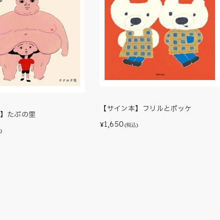
【サイン本】フリルとポッケ
本】たぷの里
1,650
¥
(税込)
)