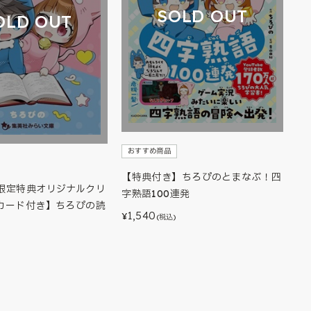
SOLD OUT
OLD OUT
おすすめ商品
【特典付き】ちろぴのとまなぶ！四
限定特典オリジナルクリ
字熟語100連発
カード付き】ちろぴの読
1,540
¥
(税込)