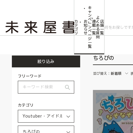
キ
ャ
ン
よ
ペ
カ
お
連
く
店
ー
テ
知
載
あ
舗
ン
ゴ
ら
一
る
一
ペ
リ
せ
覧
質
覧
ー
問
ジ
トップ
Youtuber・アイドル・タレント・ミュージシャン・俳優
ちろぴの
一
覧
ちろぴの
絞り込み
並び替え：
新着順
フリーワード
カテゴリ