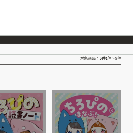
026/7/23
『ONE PIECE magazine 021 ONE PIECEカード付き同梱版』発売延期のご案内
5
件
対象商品：
1件～5件