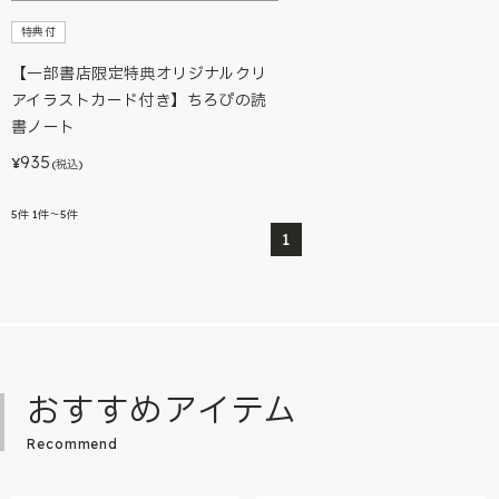
特典付
【一部書店限定特典オリジナルクリ
アイラストカード付き】ちろぴの読
書ノート
935
¥
(税込)
5
件
1件～5件
1
おすすめアイテム
Recommend