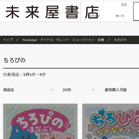
2026/7/23
『ONE PIECE magazine 021 ONE PIECEカード付き同梱版』発売延期のご案内
0
ログイン
カート
トップ
Youtuber・アイドル・タレント・ミュージシャン・俳優
ちろぴの
ちろぴの
5
件
対象商品：
1件～5件
商品名
20件
通常購入可能