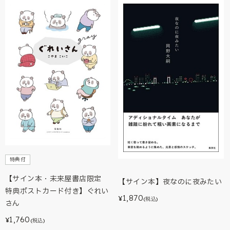
特典付
【サイン本・未来屋書店限定
【サイン本】夜なのに夜みたい
特典ポストカード付き】ぐれい
1,870
¥
(税込)
さん
1,760
¥
(税込)