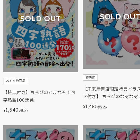
SOLD OU
SOLD OUT
特典付
おすすめ商品
【未来屋書店限定特典イラ
【特典付き】ちろぴのとまなぶ！四
ド付き】 ちろぴのなぞなぞ
字熟語100連発
1,485
¥
(税込)
1,540
¥
(税込)