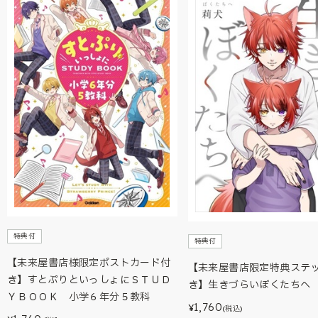
特典付
特典付
【未来屋書店様限定ポストカード付
【未来屋書店限定特典ステ
き】すとぷりといっしょにＳＴＵＤ
き】生きづらいぼくたちへ
ＹＢＯＯＫ 小学６年分５教科
1,760
¥
(税込)