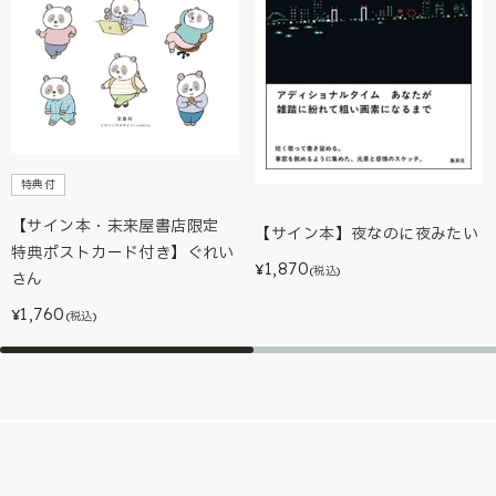
特典付
【サイン本・未来屋書店限定
【サイン本】夜なのに夜みたい
特典ポストカード付き】ぐれい
1,870
¥
(税込)
さん
1,760
¥
(税込)