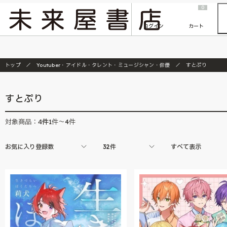
2026/7/23
『ONE PIECE magazine 021 ONE PIECEカード付き同梱版』発売延期のご案内
0
ログイン
カート
トップ
Youtuber・アイドル・タレント・ミュージシャン・俳優
すとぷり
すとぷり
4
件
対象商品：
1件～4件
お気に入り登録数
32件
すべて表示