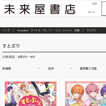
2026/7/23
『ONE PIECE magazine 021 ONE PIECEカード付き同梱版』発売延期のご案内
0
ログイン
カート
トップ
Youtuber・アイドル・タレント・ミュージシャン・俳優
すとぷり
すとぷり
4
件
対象商品：
1件～4件
新着順
32件
通常購入可能