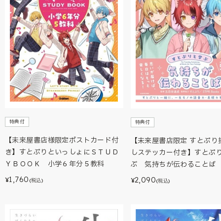
特典付
特典付
【未来屋書店様限定ポストカード付
【未来屋書店限定 すとぷり
き】すとぷりといっしょにＳＴＵＤ
しステッカー付き】すとぷ
ＹＢＯＯＫ 小学６年分５教科
ぶ 気持ちが伝わることば
1,760
2,090
¥
¥
(税込)
(税込)