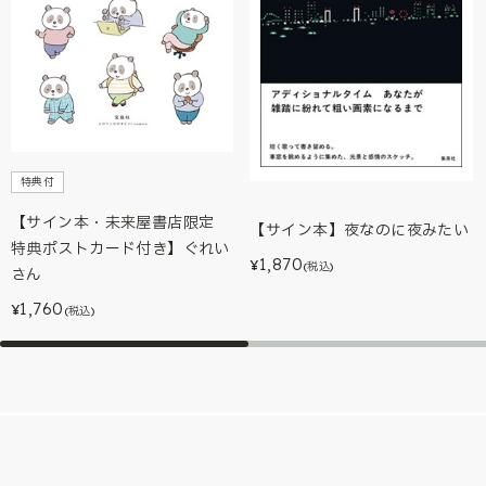
特典付
【サイン本・未来屋書店限定
【サイン本】夜なのに夜みたい
特典ポストカード付き】ぐれい
1,870
¥
(税込)
さん
1,760
¥
(税込)