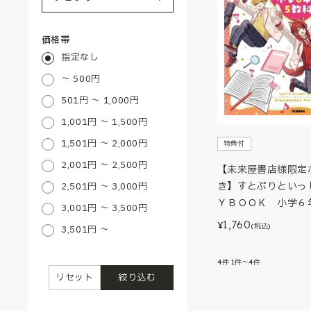
価格帯
指定なし
～ 500円
501円 ～ 1,000円
1,001円 ～ 1,500円
1,501円 ～ 2,000円
特典付
2,001円 ～ 2,500円
【未来屋書店様限定
き】すとぷりといっ
2,501円 ～ 3,000円
ＹＢＯＯＫ 小学６
3,001円 ～ 3,500円
1,760
¥
(税込)
3,501円 ～
4
件
1件～4件
リセット
絞り込む