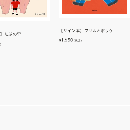
【サイン本】フリルとポッケ
本】たぷの里
1,650
¥
(税込)
)