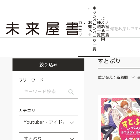
キ
ャ
ン
よ
ペ
カ
お
連
く
店
ー
テ
知
載
あ
舗
ン
ゴ
ら
一
る
一
ペ
リ
せ
覧
質
覧
ー
問
ジ
トップ
Youtuber・アイドル・タレント・ミュージシャン・俳優
すとぷり
一
覧
すとぷり
絞り込み
並び替え：
新着順
フリーワード
カテゴリ