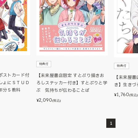
特典付
特典付
ポストカード付
【未来屋書店限定 すとぷり描きお
【未来屋書
しょにＳＴＵＤ
ろしステッカー付き】すとぷりと学
き】生きづ
年分５教科
ぶ 気持ちが伝わることば
1,760
¥
(税込)
2,090
¥
(税込)
1