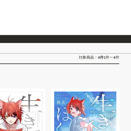
026/7/23
『ONE PIECE magazine 021 ONE PIECEカード付き同梱版』発売延期のご案内
4
件
対象商品：
1件～4件