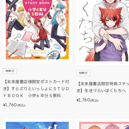
特典付
特典付
【未来屋書店様限定ポストカード付
【未来屋書店限定特典ステ
き】すとぷりといっしょにＳＴＵＤ
き】生きづらいぼくたちへ
ＹＢＯＯＫ 小学６年分５教科
1,760
¥
(税込)
1,760
¥
(税込)