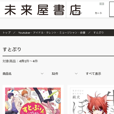
2026/7/23
『ONE PIECE magazine 021 ONE PIECEカード付き同梱版』発売延期のご案内
0
ログイン
カート
トップ
Youtuber・アイドル・タレント・ミュージシャン・俳優
すとぷり
すとぷり
4
件
対象商品：
1件～4件
商品名
32件
すべて表示