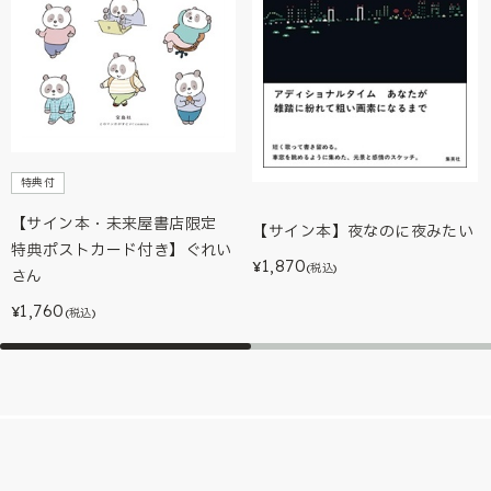
特典付
【サイン本・未来屋書店限定
【サイン本】夜なのに夜みたい
特典ポストカード付き】ぐれい
1,870
¥
(税込)
さん
1,760
¥
(税込)