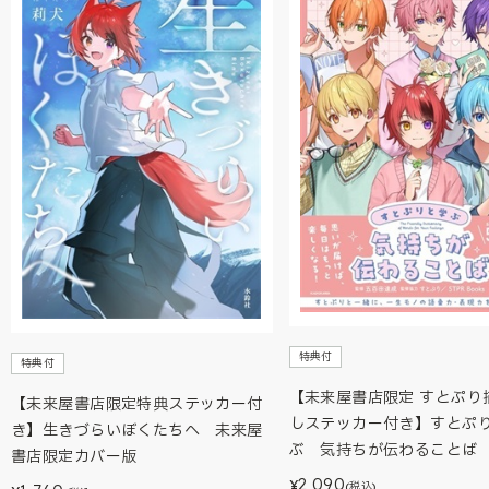
特典付
特典付
【未来屋書店限定 すとぷり
【未来屋書店限定特典ステッカー付
しステッカー付き】すとぷ
き】生きづらいぼくたちへ 未来屋
ぶ 気持ちが伝わることば
書店限定カバー版
2,090
¥
(税込)