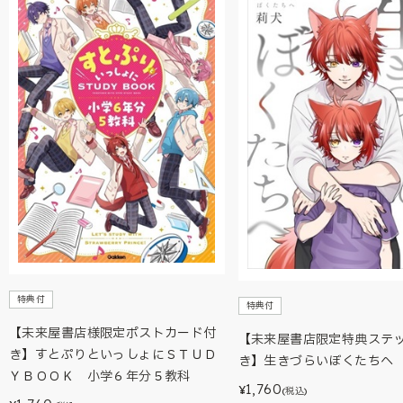
特典付
特典付
【未来屋書店様限定ポストカード付
【未来屋書店限定特典ステ
き】すとぷりといっしょにＳＴＵＤ
き】生きづらいぼくたちへ
ＹＢＯＯＫ 小学６年分５教科
1,760
¥
(税込)