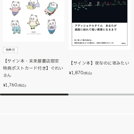
特典付
【サイン本・未来屋書店限定
【サイン本】夜なのに夜みたい
特典ポストカード付き】ぐれい
1,870
¥
(税込)
さん
1,760
¥
(税込)