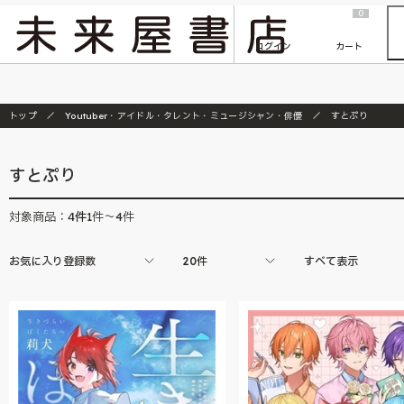
2026/7/23
『ONE PIECE magazine 021 ONE PIECEカード付き同梱版』発売延期のご案内
0
ログイン
カート
トップ
Youtuber・アイドル・タレント・ミュージシャン・俳優
すとぷり
すとぷり
4
件
対象商品：
1件～4件
お気に入り登録数
20件
すべて表示