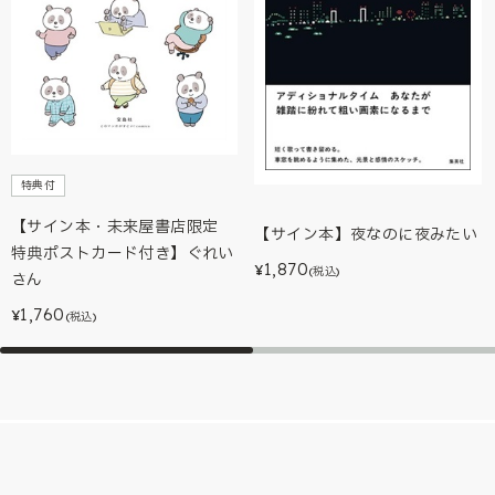
特典付
【サイン本・未来屋書店限定
【サイン本】夜なのに夜みたい
特典ポストカード付き】ぐれい
1,870
¥
(税込)
さん
1,760
¥
(税込)