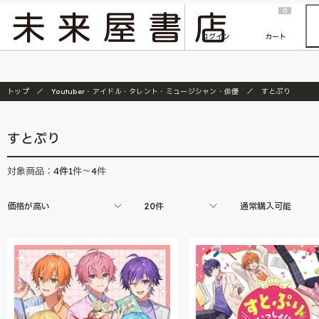
2026/7/23
『ONE PIECE magazine 021 ONE PIECEカード付き同梱版』発売延期のご案内
0
ログイン
カート
トップ
Youtuber・アイドル・タレント・ミュージシャン・俳優
すとぷり
すとぷり
4
件
対象商品：
1件～4件
価格が高い
20件
通常購入可能