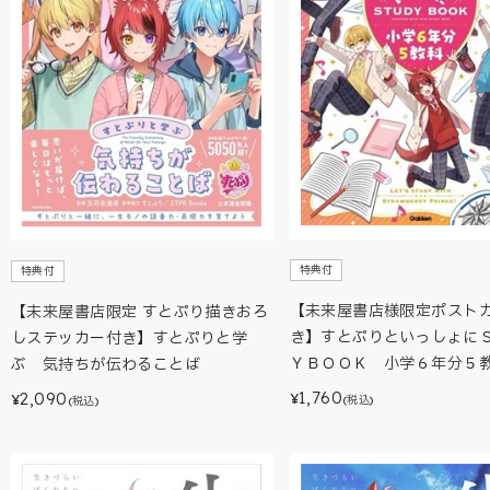
特典付
特典付
【未来屋書店様限定ポスト
【未来屋書店限定 すとぷり描きおろ
き】すとぷりといっしょに
しステッカー付き】すとぷりと学
ＹＢＯＯＫ 小学６年分５
ぶ 気持ちが伝わることば
1,760
2,090
¥
¥
(税込)
(税込)