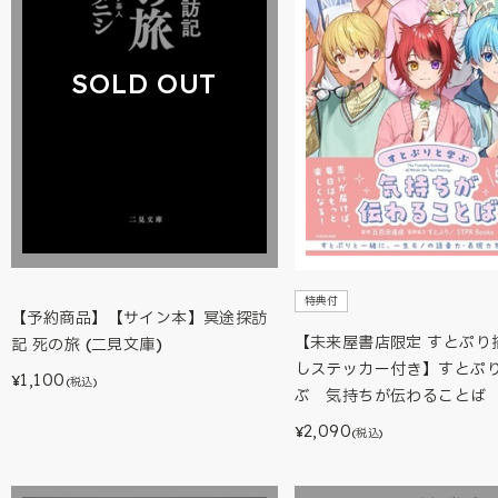
SOLD OUT
特典付
【予約商品】【サイン本】冥途探訪
【未来屋書店限定 すとぷり
記 死の旅 (二見文庫)
しステッカー付き】すとぷ
1,100
¥
(税込)
ぶ 気持ちが伝わることば
2,090
¥
(税込)