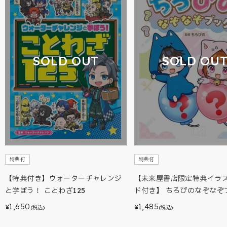
SOLD OUT
SOLD OU
特典付
特典付
【特典付き】ウォーターチャレンジ
【未来屋書店限定特典イラ
と学ぼう！ ことわざ125
ド付き】 ちろぴのなぞなぞ
1,650
1,485
¥
¥
(税込)
(税込)