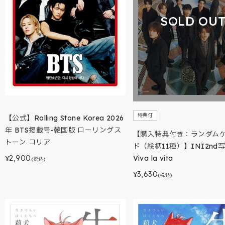
SOLD OU
特典付
【公式】Rolling Stone Korea 2026
年 BTS掲載号-韓国版 ローリングス
【購入特典付き：ランダム
トーン コリア
ド（絵柄11種）】INI2nd
2,900
Viva la vita
¥
(税込)
3,630
¥
(税込)