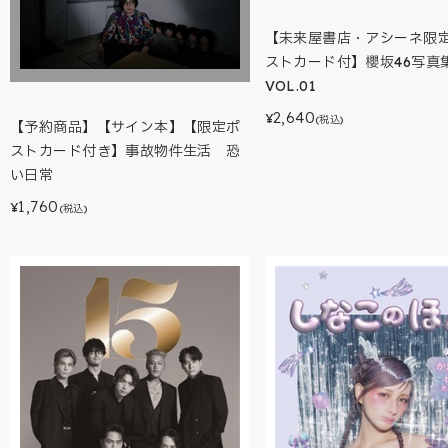
【未来屋書店・アシーネ限
ストカード付】櫻坂46写真
VOL.01
2,640
¥
(税込)
【予約商品】【サイン本】【限定ポ
ストカード付き】事故物件生活 恐
い日常
1,760
¥
(税込)