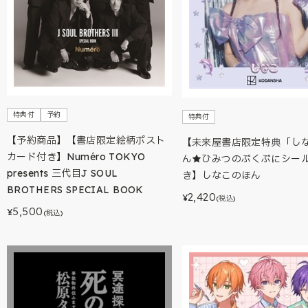
特典付
予約
特典付
【予約商品】【書店限定絵柄ポスト
【未来屋書店限定特典「し
カード付き】Numéro TOKYO
ん★ひみつのぷくぷにシー
presents 三代目J SOUL
き】しなこのほん
BROTHERS SPECIAL BOOK
2,420
¥
(税込)
5,500
¥
(税込)