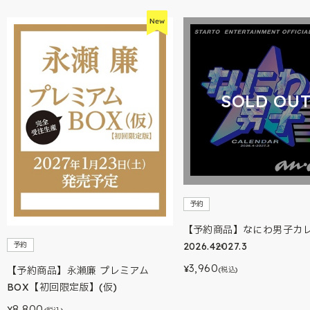
SOLD OU
予約
【予約商品】なにわ男子カ
予約
2026.4→2027.3
3,960
¥
【予約商品】永瀬廉 プレミアム
(税込)
BOX【初回限定版】(仮)
8,800
¥