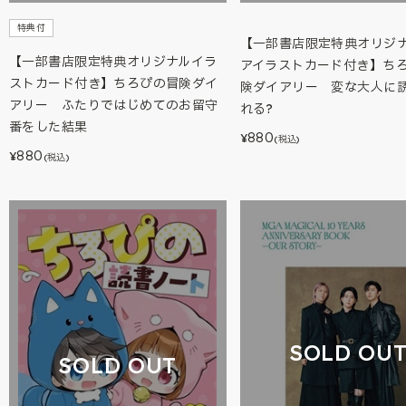
特典付
【一部書店限定特典オリジ
【一部書店限定特典オリジナルイラ
アイラストカード付き】ち
ストカード付き】ちろぴの冒険ダイ
険ダイアリー 変な大人に
アリー ふたりではじめてのお留守
れる?
番をした結果
880
¥
(税込)
880
¥
(税込)
SOLD OU
SOLD OUT