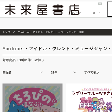
2026/7/23
『ONE PIECE magazine 021 ONE PIECEカード付き同梱版』発売延期のご案内
0
ログイン
カート
トップ
Youtuber・アイドル・タレント・ミュージシャン・俳優
Youtuber・アイドル・タレント・ミュージシャン
38
件
対象商品：
1件～32件
商品名
32件
すべて表示