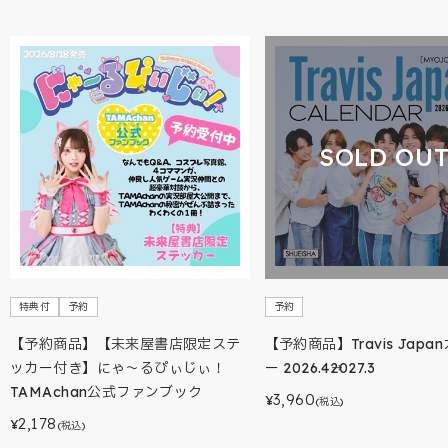
SOLD OU
特典付
予約
予約
【予約商品】【未来屋書店限定ステ
【予約商品】Travis Japa
ッカー付き】にゃ～るぴぃじぃ！
ー 2026.4→2027.3
TAMAchan公式ファンブック
3,960
¥
(税込)
2,178
¥
(税込)