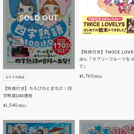
SOLD OUT
【特典付き】TWICE LOVEL
ほん「ラブリーフルーツを
て」
1,760
¥
(税込)
おすすめ商品
【特典付き】ちろぴのとまなぶ！四
字熟語100連発
1,540
¥
(税込)