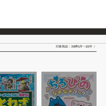
026/7/23
『ONE PIECE magazine 021 ONE PIECEカード付き同梱版』発売延期のご案内
38
件
対象商品：
1件～20件