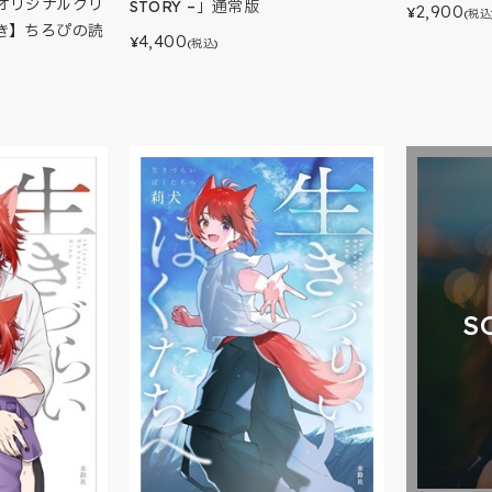
オリジナルクリ
STORY –」通常版
2,900
¥
(税込
き】ちろぴの読
4,400
¥
(税込)
S