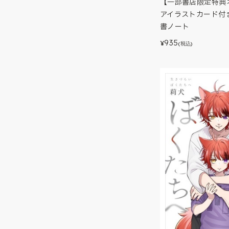
【一部書店限定特典
アイラストカード付
書ノート
935
¥
(税込)