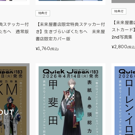
特典付
特典付
【未来屋書
典ステッカー付
【未来屋書店限定特典ステッカー付
ストカード
たちへ 通常版
き】生きづらいぼくたちへ 未来屋
2nd写真
書店限定カバー版
2,800
¥
(税込
1,760
¥
(税込)
OUT