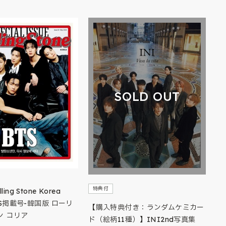
SOLD OUT
特典付
ng Stone Korea
BTS掲載号-韓国版 ローリ
【購入特典付き：ランダムケミカー
ン コリア
ド（絵柄11種）】INI2nd写真集