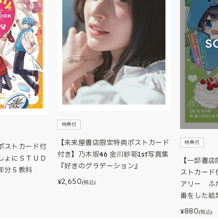
S
特典付
【未来屋書店限定特典ポストカード
特典付
ポストカード付
付き】乃木坂46 金川紗耶1st写真集
しょにＳＴＵＤ
【一部書店
『好きのグラデーション』
年分５教科
ストカード
2,650
¥
(税込)
アリー ふ
番をした結
880
¥
(税込)