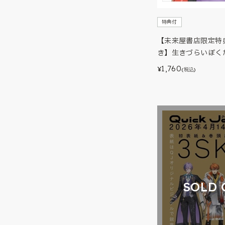
特典付
【未来屋書店限定特
き】生きづらいぼく
1,760
¥
(税込)
SOLD 