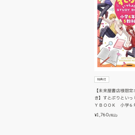
特典付
【未来屋書店様限定
き】すとぷりといっ
ＹＢＯＯＫ 小学６
1,760
¥
(税込)