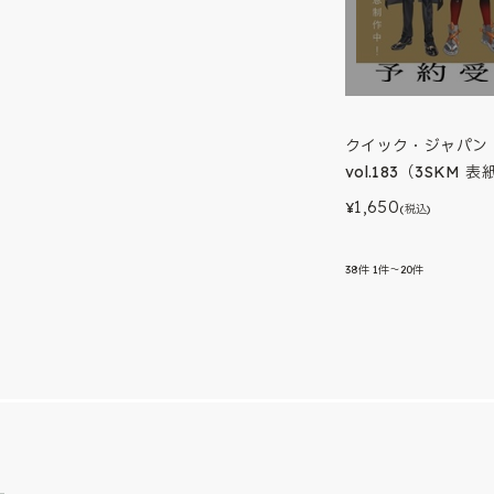
クイック・ジャパン
vol.183（3SKM 表
1,650
¥
(税込)
38
件
1件～20件