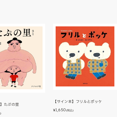
【サイン本】フリルとポッケ
本】たぷの里
1,650
¥
(税込)
)