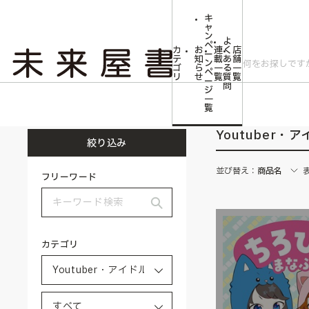
キ
ャ
ン
よ
ペ
カ
お
連
く
店
ー
テ
知
載
あ
舗
ン
ゴ
ら
一
る
一
ペ
リ
せ
覧
質
覧
ー
問
ジ
トップ
Youtuber・アイドル・タレント・ミュージシャン・俳優
一
覧
Youtuber
絞り込み
並び替え：
商品名
フリーワード
カテゴリ