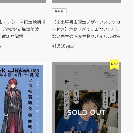
特典付
店・アシーネ限定絵柄ポ
【未来屋書店限定デザインステッカ
】乃木坂46 梅澤美波
ー付き】危険すぎてすまない! すま
集 透明な覚悟
ない先生の危険生物サバイバル教室
1,518
¥
)
(税込)
SOLD OUT