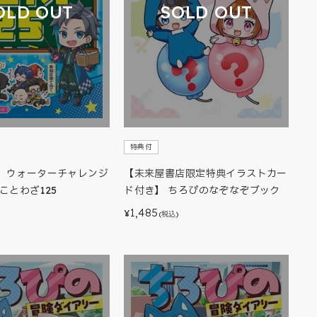
OLD OUT
SOLD OUT
特典付
】ウォーターチャレンジ
【未来屋書店限定特典イラストカー
ことわざ125
ド付き】 ちろぴのなぞなぞブック
1,485
¥
)
(税込)