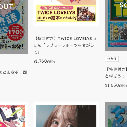
S
OUT
【特典付き】TWICE LOVELYS え
ほん「ラブリーフルーツをさがし
て」
特典付
1,760
¥
(税込)
【特典付き
のとまなぶ！四
と学ぼう！ 
1,650
¥
(税込