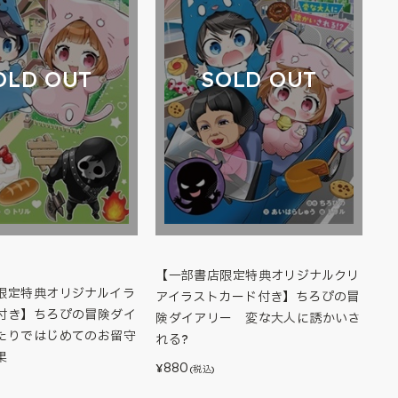
OLD OUT
SOLD OUT
【一部書店限定特典オリジナルクリ
限定特典オリジナルイラ
アイラストカード付き】ちろぴの冒
付き】ちろぴの冒険ダイ
険ダイアリー 変な大人に誘かいさ
たりではじめてのお留守
れる?
果
880
¥
(税込)