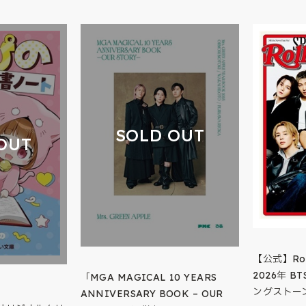
SOLD OUT
OUT
【公式】Rolli
2026年 
「MGA MAGICAL 10 YEARS
ングストー
ANNIVERSARY BOOK – OUR