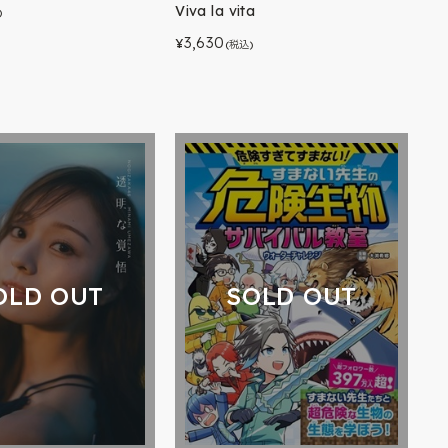
Viva la vita
)
3,630
¥
(税込)
OLD OUT
SOLD OUT