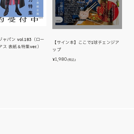
ャパン vol.183（ロー
【サイン本】ここで1球チェンジア
ス 表紙＆特集ver.）
ップ
)
1,980
¥
(税込)