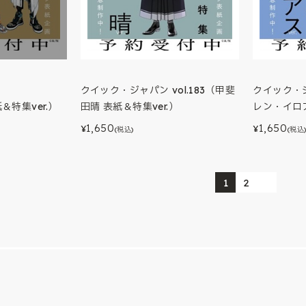
クイック・ジャパン vol.183（甲斐
クイック・ジ
紙＆特集ver.）
田晴 表紙＆特集ver.）
レン・イロア
1,650
1,650
¥
¥
(税込)
(税込
1
2