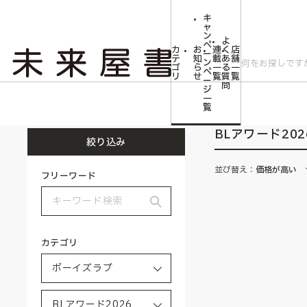
キ
ャ
ン
よ
ペ
カ
お
連
く
店
ー
テ
知
載
あ
舗
ン
ゴ
ら
一
る
一
ペ
リ
せ
覧
質
覧
ー
問
ジ
トップ
ボーイズラブ
BLアワード2026
一
覧
BLアワード202
絞り込み
並び替え：
価格が高い
フリーワード
カテゴリ