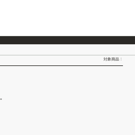
026/7/23
『ONE PIECE magazine 021 ONE PIECEカード付き同梱版』発売延期のご案内
対象商品：
ん。