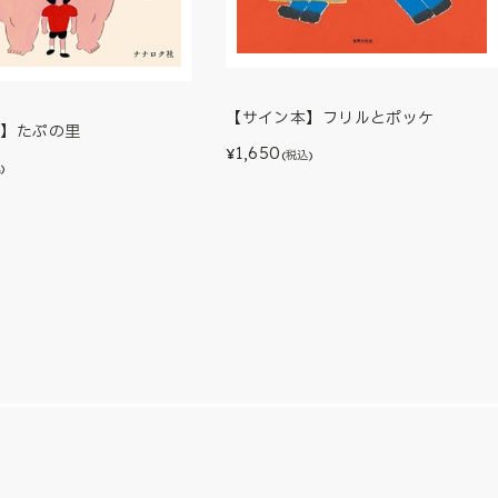
【サイン本】フリルとポッケ
本】たぷの里
1,650
¥
(税込)
)