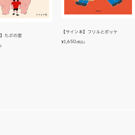
【サイン本】フリルとポッケ
本】たぷの里
1,650
¥
(税込)
)