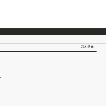
026/7/23
『ONE PIECE magazine 021 ONE PIECEカード付き同梱版』発売延期のご案内
対象商品：
ん。