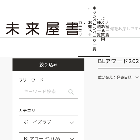
キ
ャ
ン
よ
ペ
カ
お
連
く
店
ー
テ
知
載
あ
舗
ン
ゴ
ら
一
る
一
ペ
リ
せ
覧
質
覧
ー
問
ジ
トップ
ボーイズラブ
BLアワード2026
一
覧
BLアワード202
絞り込み
並び替え：
発売日順
フリーワード
カテゴリ