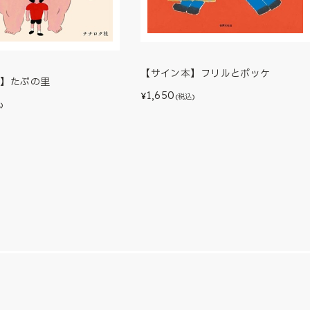
【サイン本】フリルとポッケ
本】たぷの里
1,650
¥
(税込)
)