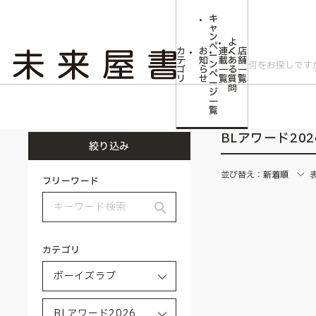
キ
ャ
ン
よ
ペ
カ
お
連
く
店
ー
テ
知
載
あ
舗
ン
ゴ
ら
一
る
一
ペ
リ
せ
覧
質
覧
ー
問
ジ
トップ
ボーイズラブ
BLアワード2026
一
覧
BLアワード202
絞り込み
並び替え：
新着順
フリーワード
カテゴリ