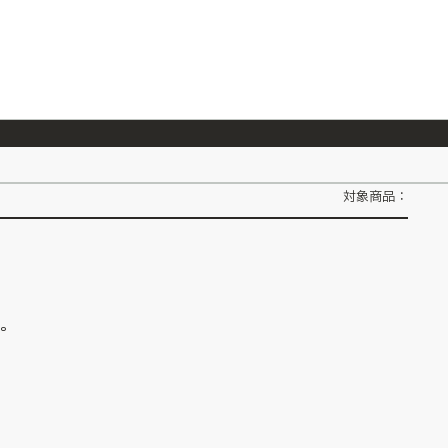
026/7/23
『ONE PIECE magazine 021 ONE PIECEカード付き同梱版』発売延期のご案内
対象商品：
ん。