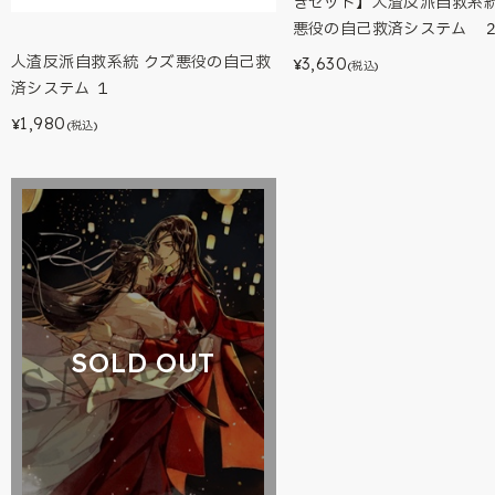
きセット】人渣反派自救系
悪役の自己救済システム 
人渣反派自救系統 クズ悪役の自己救
3,630
¥
(税込)
済システム １
1,980
¥
(税込)
SOLD OUT