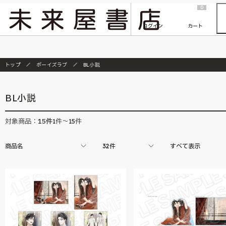
2026/7/23
『ONE PIECE magazine 021 ONE PIECEカード付き同梱版』発売延期のご案内
0
ログイン
カート
トップ
ボーイズラブ
BL小説
BL小説
15
件
対象商品：
1件～15件
商品名
32件
すべて表示