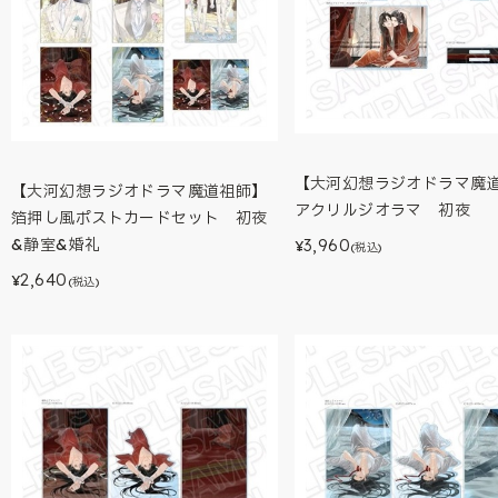
【大河幻想ラジオドラマ魔
【大河幻想ラジオドラマ魔道祖師】
アクリルジオラマ 初夜
箔押し風ポストカードセット 初夜
3,960
&静室&婚礼
¥
(税込)
2,640
¥
(税込)