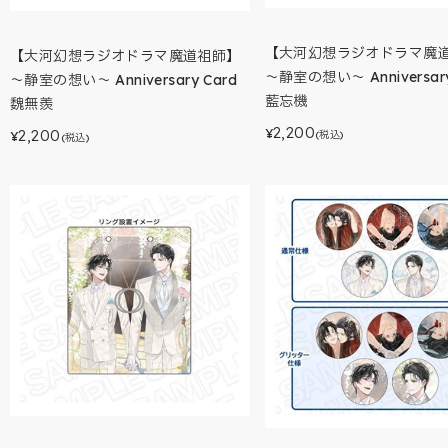
【大河幻想ラジオドラマ魔
【大河幻想ラジオドラマ魔道祖師】
～静室の想い～ Anniversary
～静室の想い～ Anniversary Card
藍忘機
魏無羨
2,200
¥
2,200
(税込)
¥
(税込)