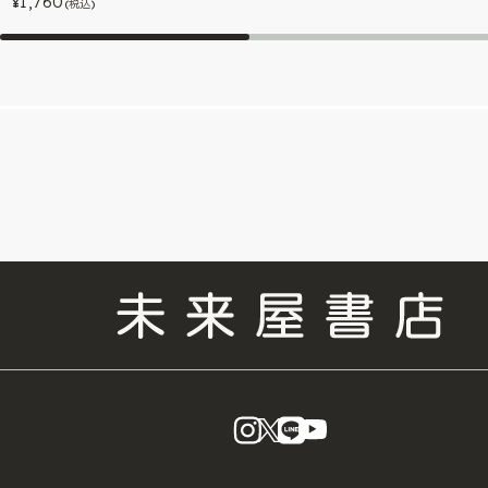
1,760
¥
(税込)
instagram
X
LINE
YouTube