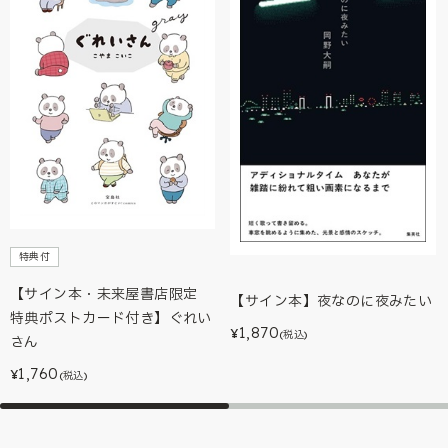
特典付
【サイン本・未来屋書店限定
【サイン本】夜なのに夜みたい
特典ポストカード付き】ぐれい
1,870
¥
(税込)
さん
1,760
¥
(税込)