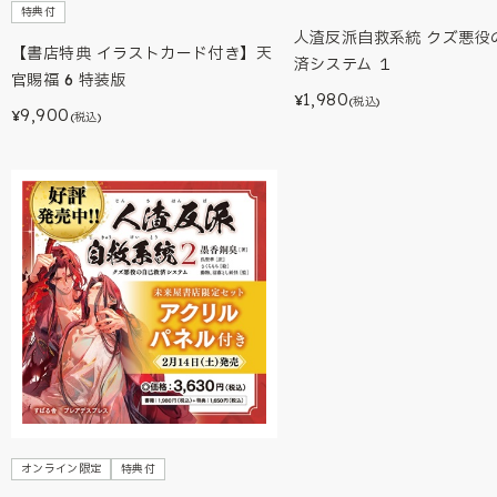
特典付
人渣反派自救系統 クズ悪役
【書店特典 イラストカード付き】天
済システム １
官賜福 6 特装版
1,980
¥
(税込)
9,900
¥
(税込)
オンライン限定
特典付