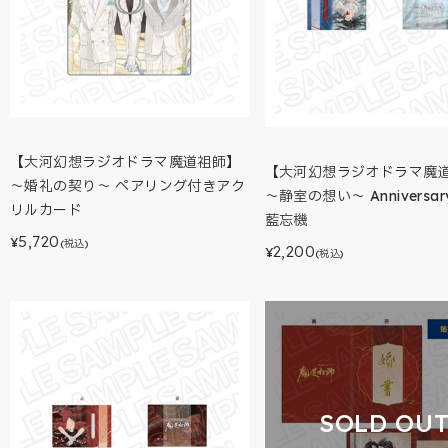
【大河幻想ラジオドラマ魔道祖師】
【大河幻想ラジオドラマ魔
～婚礼の契り～ ペアリング付きアク
～静室の想い～ Anniversary
リルカード
藍忘機
5,720
¥
(税込)
2,200
¥
(税込)
SOLD OU