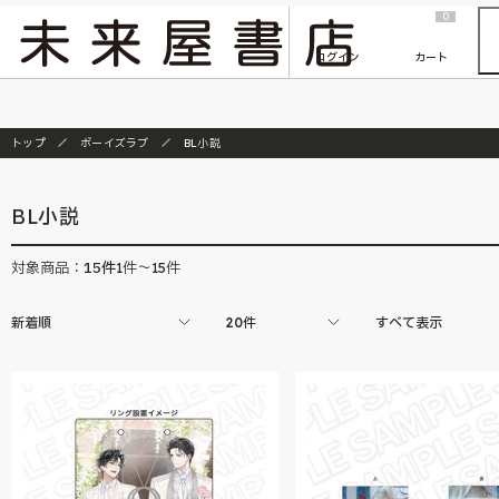
2026/7/23
『ONE PIECE magazine 021 ONE PIECEカード付き同梱版』発売延期のご案内
0
ログイン
カート
トップ
ボーイズラブ
BL小説
BL小説
15
件
対象商品：
1件～15件
新着順
20件
すべて表示