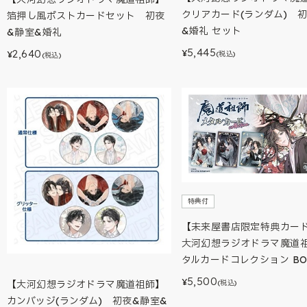
クリアカード(ランダム) 
箔押し風ポストカードセット 初夜
&婚礼 セット
&静室&婚礼
5,445
2,640
¥
¥
(税込)
(税込)
特典付
【未来屋書店限定特典カー
大河幻想ラジオドラマ魔道
タルカードコレクション BO
5,500
¥
(税込)
【大河幻想ラジオドラマ魔道祖師】
カンバッジ(ランダム) 初夜&静室&