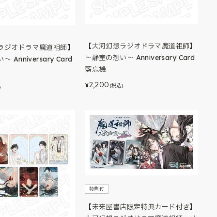
【大河幻想ラジオドラマ魔道祖師】
ラジオドラマ魔道祖師】
～静室の想い～ Anniversary Card
Anniversary Card
藍忘機
2,200
¥
(税込)
)
特典付
【未来屋書店限定特典カード付き】