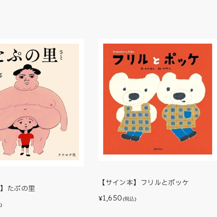
【サイン本】フリルとポッケ
本】たぷの里
1,650
¥
(税込)
)