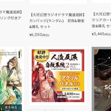
ラマ魔道祖師】
【大河幻想
【大河幻想ラジオドラマ魔道祖師】
アリング付きア
クリアカー
カンバッジ(ランダム) 初夜&静室
室&婚礼 セ
&婚礼 セット
5,445
¥
6,050
(税込
¥
(税込)
S