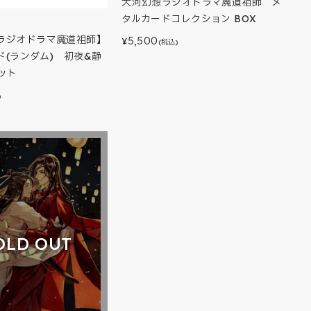
大河幻想ラジオドラマ魔道祖師 メ
タルカードコレクション BOX
ラジオドラマ魔道祖師】
5,500
¥
(税込)
ド(ランダム) 初夜&静
ット
)
OLD OUT