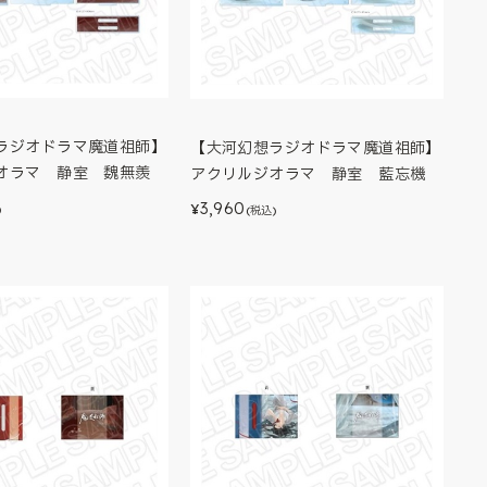
ラジオドラマ魔道祖師】
【大河幻想ラジオドラマ魔道祖師】
オラマ 静室 魏無羨
アクリルジオラマ 静室 藍忘機
3,960
¥
)
(税込)