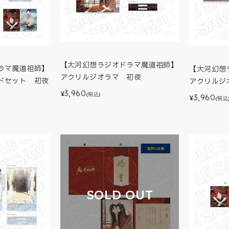
【大河幻想ラジオドラマ魔道祖師】
ラマ魔道祖師】
【大河幻想
アクリルジオラマ 初夜
ドセット 初夜
アクリルジ
3,960
¥
(税込)
3,960
¥
(税込
SOLD OUT