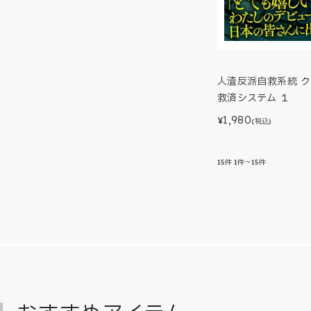
人渣反派自救系統 
救済システム １
1,980
¥
(税込)
15
件
1件～15件