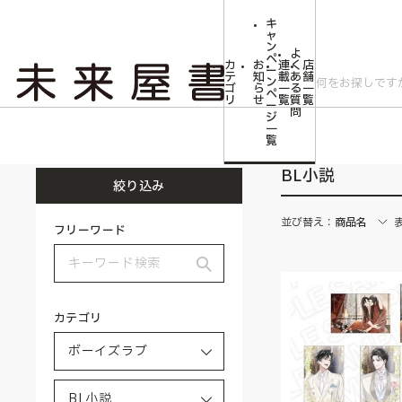
キ
ャ
ン
よ
ペ
カ
お
連
く
店
ー
テ
知
載
あ
舗
ン
ゴ
ら
一
る
一
ペ
リ
せ
覧
質
覧
ー
問
ジ
トップ
ボーイズラブ
BL小説
一
覧
BL小説
絞り込み
並び替え：
商品名
フリーワード
カテゴリ