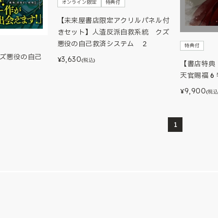
オンライン限定
特典付
【未来屋書店限定アクリルパネル付
きセット】人渣反派自救系統 クズ
悪役の自己救済システム ２
特典付
クズ悪役の自己
3,630
¥
(税込)
【書店特典
天官賜福 6
9,900
¥
(税込
1