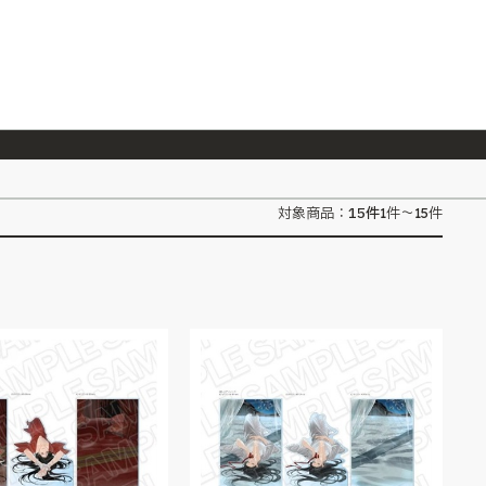
026/7/23
『ONE PIECE magazine 021 ONE PIECEカード付き同梱版』発売延期のご案内
15
件
対象商品：
1件～15件