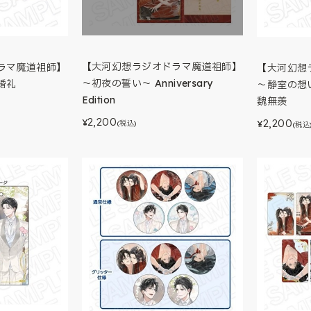
【大河幻想ラジオドラマ魔道祖師】
ラマ魔道祖師】
【大河幻想
～初夜の誓い～ Anniversary
婚礼
～静室の想い～ 
Edition
魏無羨
2,200
2,200
¥
(税込)
¥
(税込