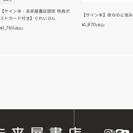
特典付
【サイン本・未来屋書店限定 特典ポ
【サイン本】夜なのに夜み
ストカード付き】ぐれいさん
1,870
¥
(税込)
1,760
¥
(税込)
instagram
X
LINE
Y