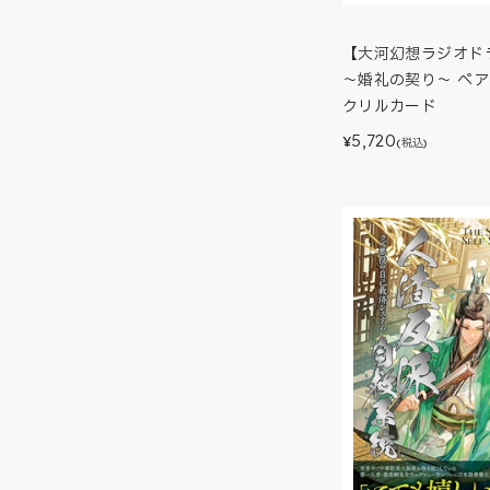
【大河幻想ラジオド
～婚礼の契り～ ペ
クリルカード
5,720
¥
(税込)