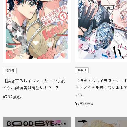
特典付
特典付
【描き下ろしイラストカー
【描き下ろしイラストカード付き】
年下アイドル君はわがまま
イケボ配信者は俺狙い！？ 7
い 1
792
¥
(税込)
792
¥
(税込)