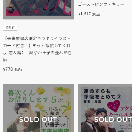
ゴーストピンク・キラー
1,310
¥
(税込)
特典付
【未来屋書店限定キラキライラスト
カード付き！】もっと抵抗してくれ
よ 恋人編2 爽やか王子の歪んだ性
癖
770
¥
(税込)
SOLD OUT
SOLD OU