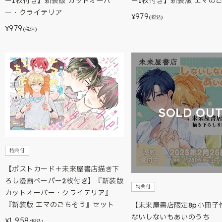
ー1枚付き】新装版 カットオーバ
ー1枚付き】新装版 エマの
ー・クライテリア
979
¥
(税込)
979
¥
(税込)
SOLD OU
特典付
【ポストカード＋未来屋書店描き下
ろし漫画ペーパー2枚付き】『新装版
特典付
カットオーバー・クライテリア』
『新装版 エマのごちそう』セット
【未来屋書店限定8p小冊子
ないしないもあいのうち
1,958
¥
(税込)