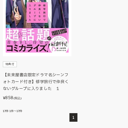
特典付
【未来屋書店限定ドラマ名シーンフ
ォトカード付き】修学旅行で仲良く
ないグループに入りました １
858
¥
(税込)
17
件
1件～17件
1