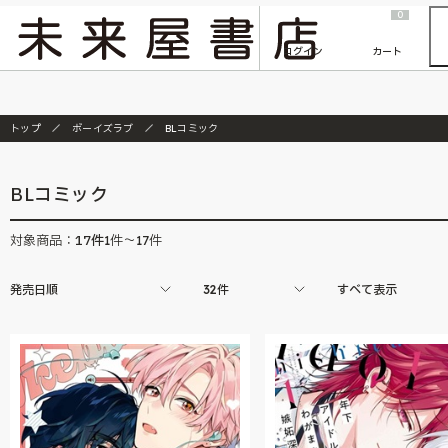
2026/7/23
『ONE PIECE magazine 021 ONE PIECEカード付き同梱版』発売延期のご案内
0
ログイン
カート
トップ
ボーイズラブ
BLコミック
BLコミック
17
件
対象商品：
1件～17件
発売日順
32件
すべて表示