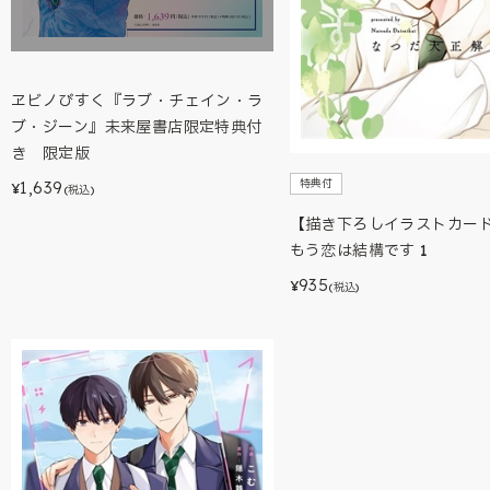
ヱビノびすく『ラブ・チェイン・ラ
ブ・ジーン』未来屋書店限定特典付
き 限定版
特典付
1,639
¥
(税込)
【描き下ろしイラストカー
もう恋は結構です 1
935
¥
(税込)