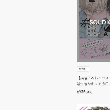
SOLD 
特典付
【描き下ろしイラス
嘘つきなキスで今日
935
¥
(税込)