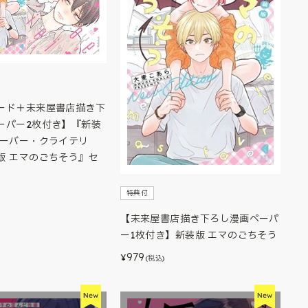
ード＋未来屋書店描き下
ーパー2枚付き】『新装
オーバー・クライテリ
版 エマのごちそう』セ
特典付
【未来屋書店描き下ろし漫画ペーパ
ー1枚付き】新装版 エマのごちそう
979
¥
(税込)