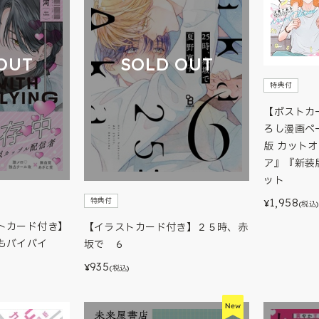
OUT
SOLD OUT
特典付
【ポストカ
ろし漫画ペ
版 カット
ア』『新装
ット
特典付
1,958
¥
(税込)
トカード付き】
【イラストカード付き】２５時、赤
もバイバイ
坂で ６
935
¥
(税込)