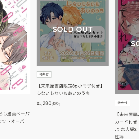
SOLD OUT
S
特典付
【未来屋書店限定8p小冊子付き】
しないしないもあいのうち
1,280
特典付
¥
(税込)
ろし漫画ペーパ
【未来屋書
カットオーバ
カード付き
よ 恋人編
性癖