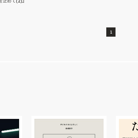
止めて(2)』
1