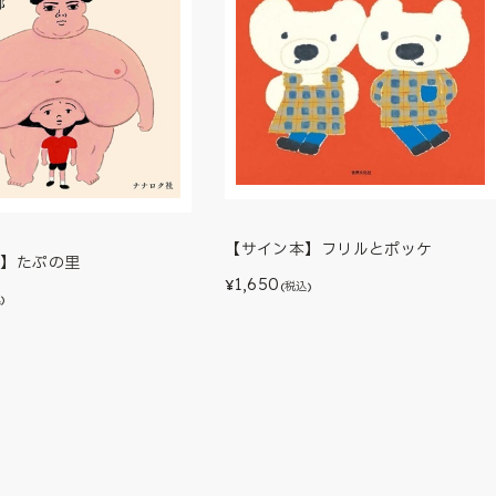
【サイン本】フリルとポッケ
本】たぷの里
1,650
¥
(税込)
)