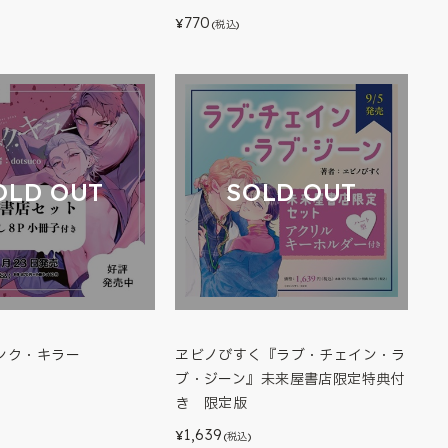
770
¥
(税込)
OLD OUT
SOLD OUT
ンク・キラー
ヱビノびすく『ラブ・チェイン・ラ
ブ・ジーン』未来屋書店限定特典付
き 限定版
1,639
¥
(税込)