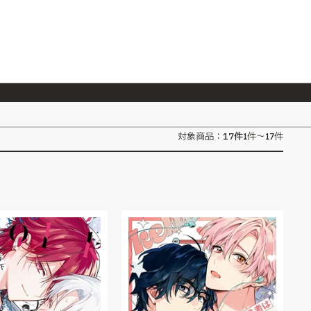
026/7/23
『ONE PIECE magazine 021 ONE PIECEカード付き同梱版』発売延期のご案内
17
件
対象商品：
1件～17件