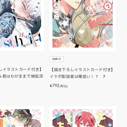
特典付
しイラストカード付き】
【描き下ろしイラストカード付き】
ル君はわがままで嫉妬深
イケボ配信者は俺狙い！？ 7
792
¥
(税込)