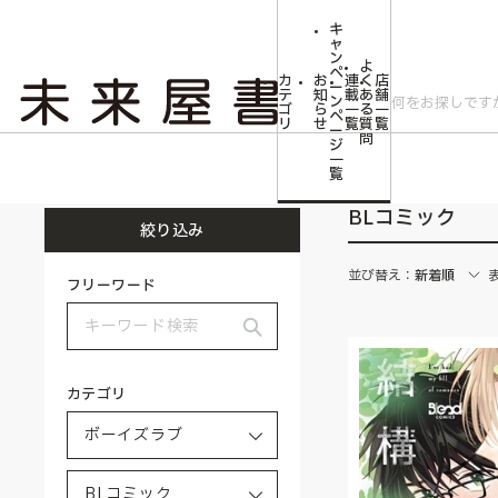
キ
ャ
ン
よ
ペ
カ
お
連
く
店
ー
テ
知
載
あ
舗
ン
ゴ
ら
一
る
一
ペ
リ
せ
覧
質
覧
ー
問
ジ
トップ
ボーイズラブ
BLコミック
一
覧
BLコミック
絞り込み
並び替え：
新着順
フリーワード
カテゴリ