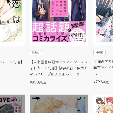
特典付
特典付
【描き下ろ
トカード付き】
【未来屋書店限定ドラマ名シーンフ
年下アイド
ォトカード付き】修学旅行で仲良く
い 1
ないグループに入りました １
792
858
¥
¥
(税込)
(税込)