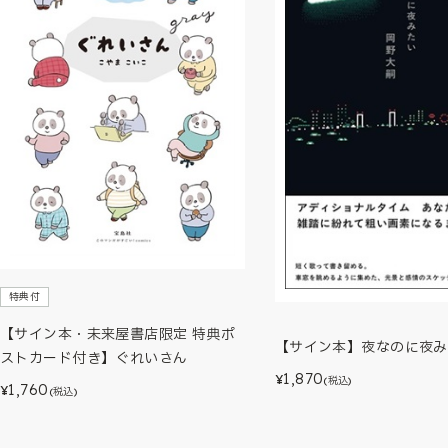
特典付
【サイン本・未来屋書店限定 特典ポ
【サイン本】夜なのに夜み
ストカード付き】ぐれいさん
1,870
¥
(税込)
1,760
¥
(税込)