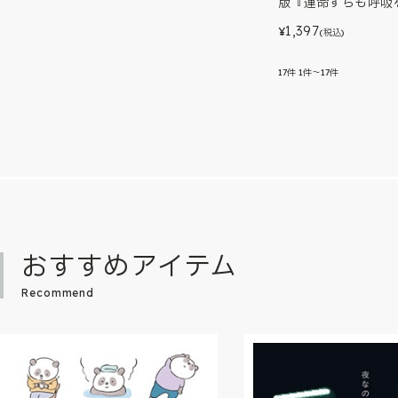
版『運命すらも呼吸を
1,397
¥
(税込)
17
件
1件～17件
おすすめアイテム
Recommend