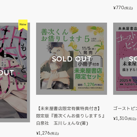
770
¥
(税込)
SOLD OUT
S
OUT
【未来屋書店限定有償特典付き】
ゴーストピ
限定版『善次くんお借りします５』
1,310
¥
(税込)
白泉社 玉川しぇんな(著)
1,276
¥
(税込)