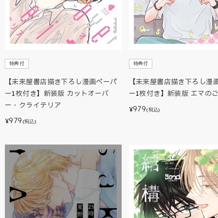
特典付
特典付
【未来屋書店描き下ろし漫画ペーパ
【未来屋書店描き下ろし漫
ー1枚付き】新装版 カットオーバ
ー1枚付き】新装版 エマの
ー・クライテリア
979
¥
(税込)
979
¥
(税込)