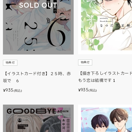
SOLD OUT
特典付
特典付
【描き下ろしイラストカー
【イラストカード付き】２５時、赤
もう恋は結構です 1
坂で ６
935
935
¥
¥
(税込)
(税込)