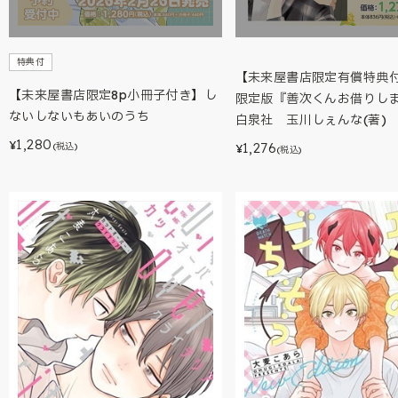
特典付
【未来屋書店限定有償特
【未来屋書店限定8p小冊子付き】し
限定版『善次くんお借りし
ないしないもあいのうち
白泉社 玉川しぇんな(著)
1,280
¥
1,276
(税込)
¥
(税込)