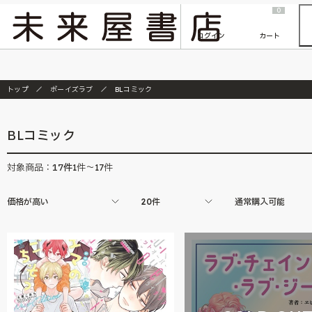
2026/7/23
『ONE PIECE magazine 021 ONE PIECEカード付き同梱版』発売延期のご案内
0
ログイン
カート
トップ
ボーイズラブ
BLコミック
BLコミック
17
件
対象商品：
1件～17件
価格が高い
20件
通常購入可能