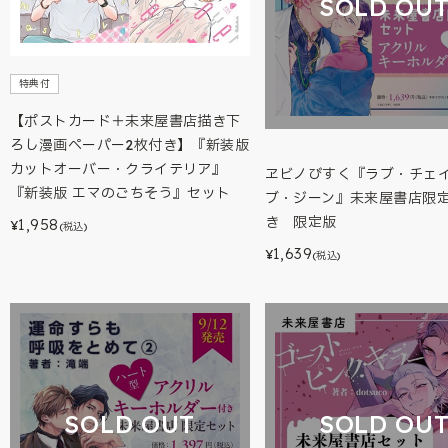
SOLD OU
特典付
【ポストカード＋未来屋書店描き下
ろし漫画ペーパー2枚付き】『新装版
カットオーバー・クライテリア』
ヱビノびすく『ラブ・チェ
『新装版 エマのごちそう』セット
ブ・ジーン』未来屋書店限
き 限定版
1,958
¥
(税込)
1,639
¥
(税込)
SOLD OUT
SOLD OU