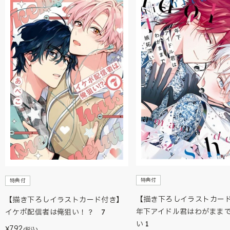
特典付
特典付
【描き下ろしイラストカー
【描き下ろしイラストカード付き】
年下アイドル君はわがまま
イケボ配信者は俺狙い！？ 7
い 1
792
¥
(税込)