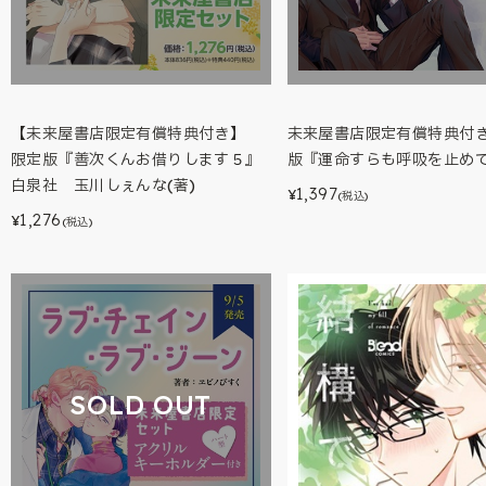
【未来屋書店限定有償特典付き】
未来屋書店限定有償特典付
限定版『善次くんお借りします５』
版『運命すらも呼吸を止めて(
白泉社 玉川しぇんな(著)
1,397
¥
(税込)
1,276
¥
(税込)
SOLD OUT