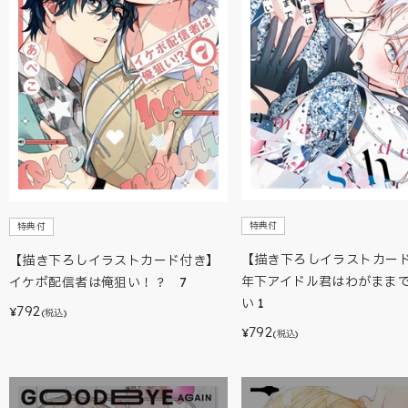
特典付
特典付
【描き下ろしイラストカー
【描き下ろしイラストカード付き】
年下アイドル君はわがまま
イケボ配信者は俺狙い！？ 7
い 1
792
¥
(税込)
792
¥
(税込)