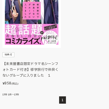
特典付
【未来屋書店限定ドラマ名シーンフ
ォトカード付き】修学旅行で仲良く
ないグループに入りました １
858
¥
(税込)
17
件
1件～17件
1