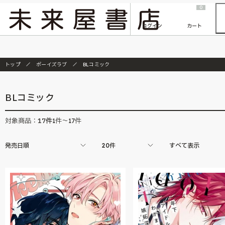
2026/7/23
『ONE PIECE magazine 021 ONE PIECEカード付き同梱版』発売延期のご案内
0
ログイン
カート
トップ
ボーイズラブ
BLコミック
BLコミック
17
件
対象商品：
1件～17件
発売日順
20件
すべて表示