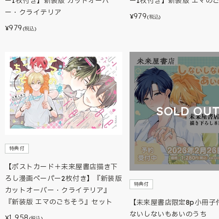
ー1枚付き】新装版 カットオーバ
ー1枚付き】新装版 エマの
ー・クライテリア
979
¥
(税込)
979
¥
(税込)
SOLD OU
特典付
【ポストカード＋未来屋書店描き下
ろし漫画ペーパー2枚付き】『新装版
特典付
カットオーバー・クライテリア』
『新装版 エマのごちそう』セット
【未来屋書店限定8p小冊子
ないしないもあいのうち
1,958
¥
(税込)