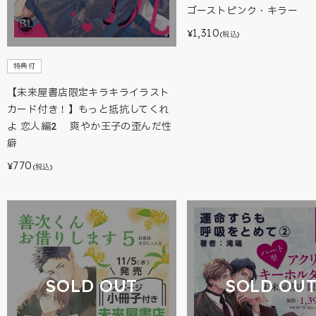
ゴーストピンク・キラー
1,310
¥
(税込)
特典付
【未来屋書店限定キラキライラスト
カード付き！】もっと抵抗してくれ
よ 恋人編2 爽やか王子の歪んだ性
癖
770
¥
(税込)
SOLD OUT
SOLD OU