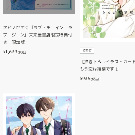
ヱビノびすく『ラブ・チェイン・ラ
ブ・ジーン』未来屋書店限定特典付
き 限定版
特典付
1,639
¥
(税込)
【描き下ろしイラストカー
もう恋は結構です 1
935
¥
(税込)