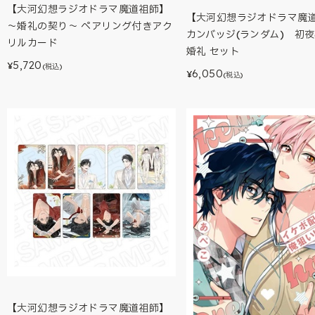
【大河幻想ラジオドラマ魔道祖師】
【大河幻想ラジオドラマ魔
～婚礼の契り～ ペアリング付きアク
カンバッジ(ランダム) 初夜
リルカード
婚礼 セット
5,720
¥
(税込)
6,050
¥
(税込)
【大河幻想ラジオドラマ魔道祖師】