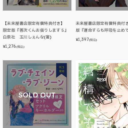
【未来屋書店限定有償特典付き】
未来屋書店限定有償特典付
限定版『善次くんお借りします５』
版『運命すらも呼吸を止めて(
白泉社 玉川しぇんな(著)
1,397
¥
(税込)
1,276
¥
(税込)
SOLD OUT