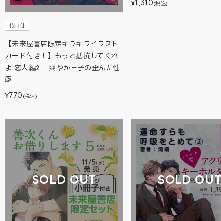
1,310
¥
(税込)
特典付
【未来屋書店限定キラキライラスト
カード付き！】もっと抵抗してくれ
よ 恋人編2 爽やか王子の歪んだ性
癖
770
¥
(税込)
SOLD OUT
SOLD OU