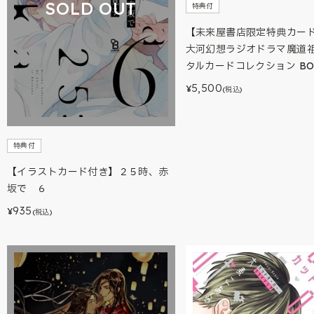
SOLD OUT
特典付
【未来屋書店限定特典カー
大河幻想ラジオドラマ魔道
タルカードコレクション BO
5,500
¥
(税込)
特典付
【イラストカード付き】２５時、赤
坂で ６
935
¥
(税込)