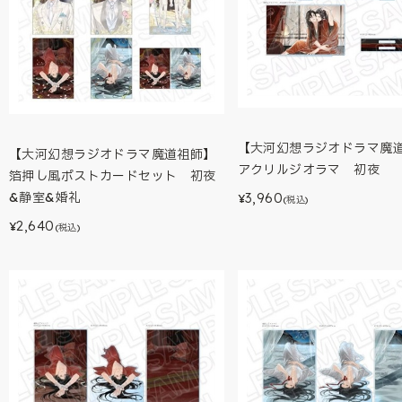
【大河幻想ラジオドラマ魔
【大河幻想ラジオドラマ魔道祖師】
アクリルジオラマ 初夜
箔押し風ポストカードセット 初夜
3,960
&静室&婚礼
¥
(税込)
2,640
¥
(税込)