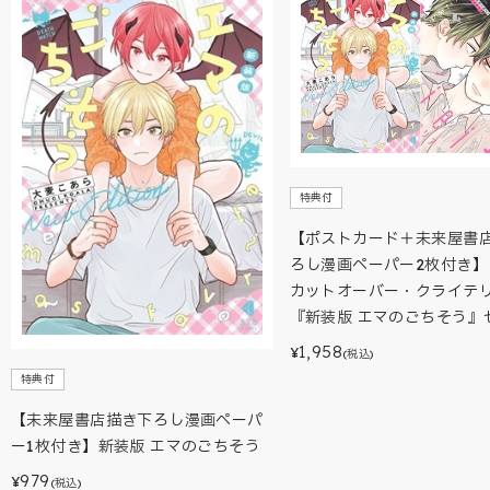
特典付
【ポストカード＋未来屋書
ろし漫画ペーパー2枚付き】
カットオーバー・クライテ
『新装版 エマのごちそう』
1,958
¥
(税込)
特典付
【未来屋書店描き下ろし漫画ペーパ
ー1枚付き】新装版 エマのごちそう
979
¥
(税込)