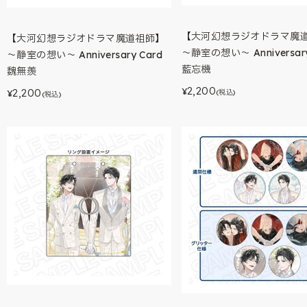
【大河幻想ラジオドラマ魔
【大河幻想ラジオドラマ魔道祖師】
～静室の想い～ Anniversary
～静室の想い～ Anniversary Card
藍忘機
魏無羨
2,200
¥
2,200
(税込)
¥
(税込)