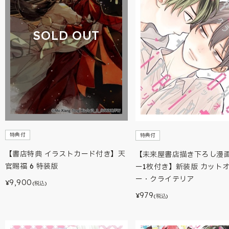
SOLD OUT
特典付
特典付
【書店特典 イラストカード付き】天
【未来屋書店描き下ろし漫
官賜福 6 特装版
ー1枚付き】新装版 カット
ー・クライテリア
9,900
¥
(税込)
979
¥
(税込)