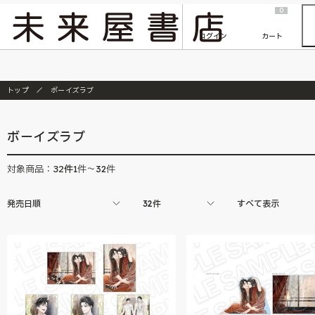
2026/7/23
『ONE PIECE magazine 021 ONE PIECEカード付き同梱版』発売延期のご案内
0
ログイン
カート
トップ
ボーイズラブ
ボーイズラブ
32
件
対象商品：
1件～32件
発売日順
32件
すべて表示