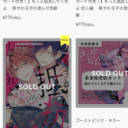
カード付き！】もっと抵抗してくれ
カード付き！】もっと抵抗
よ 爽やか王子の歪んだ性癖
よ 恋人編 爽やか王子の歪
癖
770
¥
(税込)
770
¥
(税込)
SOLD OU
SOLD OUT
ゴーストピンク・キラー