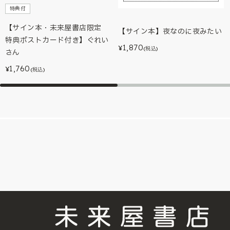
特典付
【サイン本・未来屋書店限定
【サイン本】夜なのに夜みたい
特典ポストカード付き】ぐれい
1,870
¥
(税込)
さん
1,760
¥
(税込)