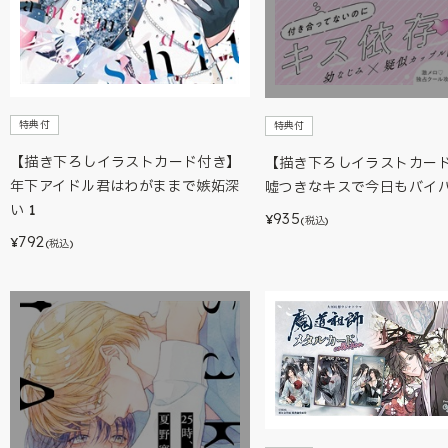
特典付
特典付
【描き下ろしイラストカード付き】
【描き下ろしイラストカー
年下アイドル君はわがままで嫉妬深
嘘つきなキスで今日もバイ
い 1
935
¥
(税込)
792
¥
(税込)