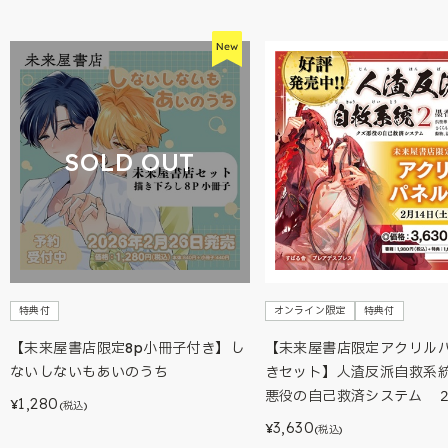
SOLD OUT
特典付
オンライン限定
特典付
【未来屋書店限定8p小冊子付き】し
【未来屋書店限定アクリル
ないしないもあいのうち
きセット】人渣反派自救系
悪役の自己救済システム 
1,280
¥
(税込)
3,630
¥
(税込)