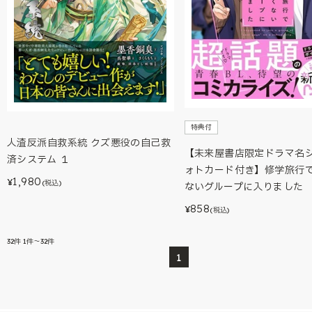
特典付
人渣反派自救系統 クズ悪役の自己救
【未来屋書店限定ドラマ名
済システム １
ォトカード付き】修学旅行
1,980
¥
(税込)
ないグループに入りました
858
¥
(税込)
32
件
1件～32件
1