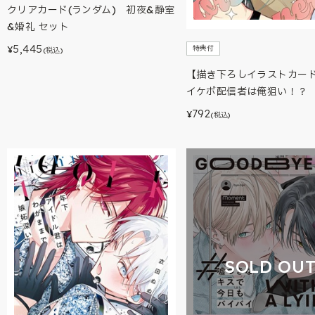
クリアカード(ランダム) 初夜&静室
&婚礼 セット
5,445
特典付
¥
(税込)
【描き下ろしイラストカー
イケボ配信者は俺狙い！？ 
792
¥
(税込)
SOLD OU