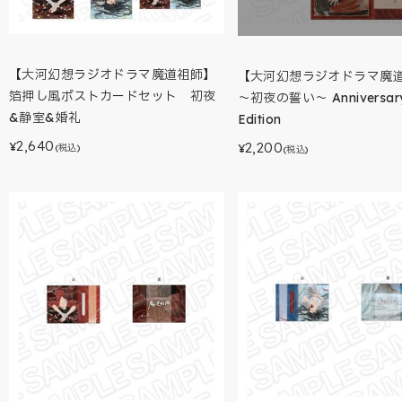
【大河幻想ラジオドラマ魔道祖師】
【大河幻想ラジオドラマ魔
箔押し風ポストカードセット 初夜
～初夜の誓い～ Anniversar
&静室&婚礼
Edition
2,640
2,200
¥
¥
(税込)
(税込)