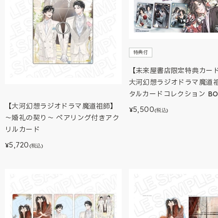
特典付
【未来屋書店限定特典カー
大河幻想ラジオドラマ魔道
タルカードコレクション BO
【大河幻想ラジオドラマ魔道祖師】
5,500
¥
(税込)
～婚礼の契り～ ペアリング付きアク
リルカード
5,720
¥
(税込)