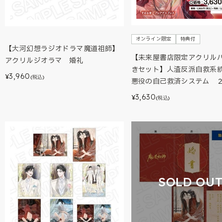
オンライン限定
特典付
【大河幻想ラジオドラマ魔道祖師】
【未来屋書店限定アクリル
アクリルジオラマ 婚礼
きセット】人渣反派自救系
3,960
¥
(税込)
悪役の自己救済システム 
3,630
¥
(税込)
SOLD OU