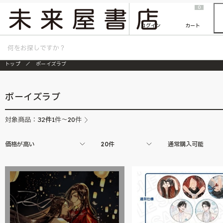
2026/7/23
『ONE PIECE magazine 021 ONE PIECEカード付き同梱版』発売延期のご案内
0
ログイン
カート
トップ
ボーイズラブ
ボーイズラブ
32
件
対象商品：
1件～20件
価格が高い
20件
通常購入可能