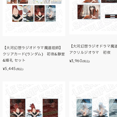
【大河幻想ラジオドラマ魔
【大河幻想ラジオドラマ魔道祖師】
アクリルジオラマ 初夜
クリアカード(ランダム) 初夜&静室
&婚礼 セット
3,960
¥
(税込)
5,445
¥
(税込)