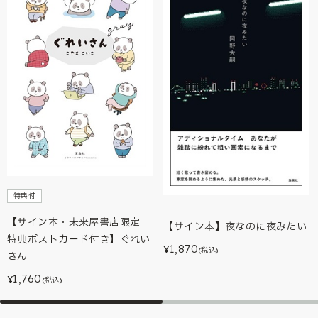
特典付
【サイン本・未来屋書店限定
【サイン本】夜なのに夜みたい
特典ポストカード付き】ぐれい
1,870
¥
(税込)
さん
1,760
¥
(税込)