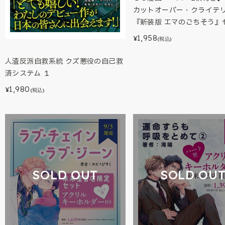
カットオーバー・クライテ
『新装版 エマのごちそう』
1,958
¥
(税込)
人渣反派自救系統 クズ悪役の自己救
済システム １
1,980
¥
(税込)
SOLD OUT
SOLD OU