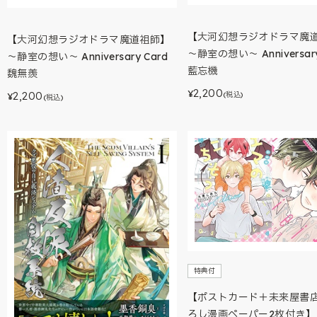
【大河幻想ラジオドラマ魔
【大河幻想ラジオドラマ魔道祖師】
～静室の想い～ Anniversary
～静室の想い～ Anniversary Card
藍忘機
魏無羨
2,200
¥
2,200
(税込)
¥
(税込)
特典付
【ポストカード＋未来屋書
ろし漫画ペーパー2枚付き】