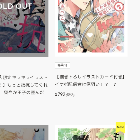
OLD OUT
特典付
【描き下ろしイラストカード付き】
店限定キラキライラスト
イケボ配信者は俺狙い！？ 7
！】もっと抵抗してくれ
2 爽やか王子の歪んだ
792
¥
(税込)