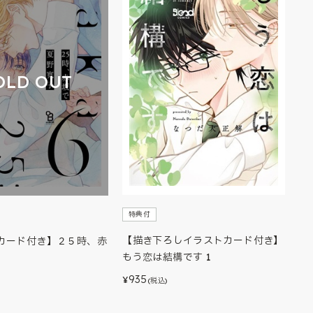
OLD OUT
特典付
【描き下ろしイラストカード付き】
カード付き】２５時、赤
もう恋は結構です 1
935
¥
(税込)