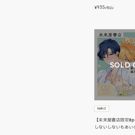
935
¥
(税込)
SOLD 
特典付
【未来屋書店限定8
しないしないもあい