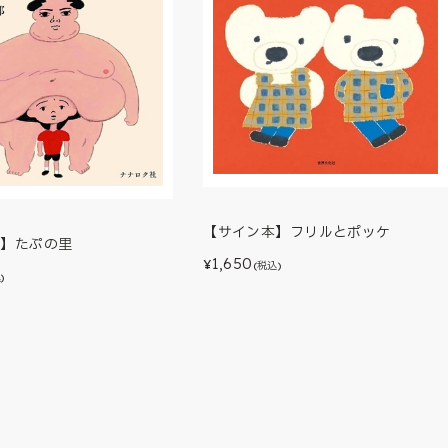
【サイン本】フリルとポッケ
本】たぷの里
1,650
¥
(税込)
)