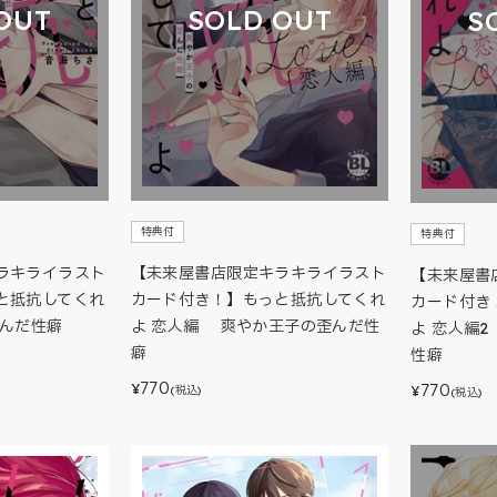
OUT
SOLD OUT
S
特典付
特典付
ラキライラスト
【未来屋書店限定キラキライラスト
【未来屋書
と抵抗してくれ
カード付き！】もっと抵抗してくれ
カード付き
んだ性癖
よ 恋人編 爽やか王子の歪んだ性
よ 恋人編
癖
性癖
770
770
¥
(税込)
¥
(税込)