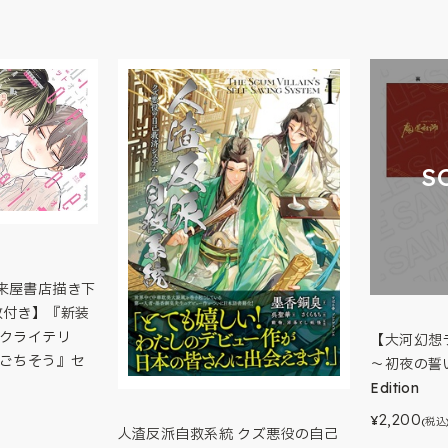
S
来屋書店描き下
枚付き】『新装
・クライテリ
【大河幻想
のごちそう』セ
～初夜の誓い～
Edition
2,200
¥
(税込
人渣反派自救系統 クズ悪役の自己