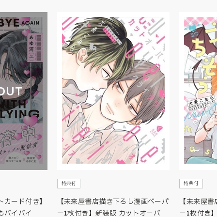
OUT
特典付
特典付
トカード付き】
【未来屋書店描き下ろし漫画ペーパ
【未来屋書
もバイバイ
ー1枚付き】新装版 カットオーバ
ー1枚付き