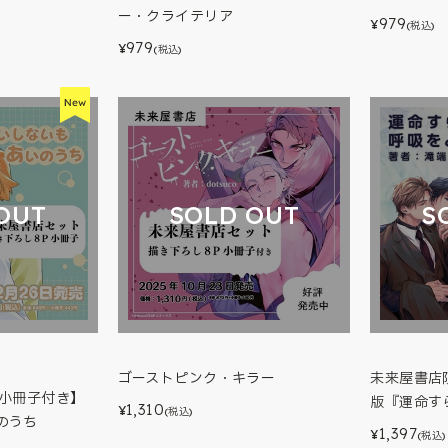
ー・クライテリア
979
¥
(税込)
979
¥
(税込)
OUT
SOLD OUT
S
ゴーストピンク・キラー
未来屋書店
p小冊子付き】
版『運命す
1,310
¥
(税込)
のうち
1,397
¥
(税込)