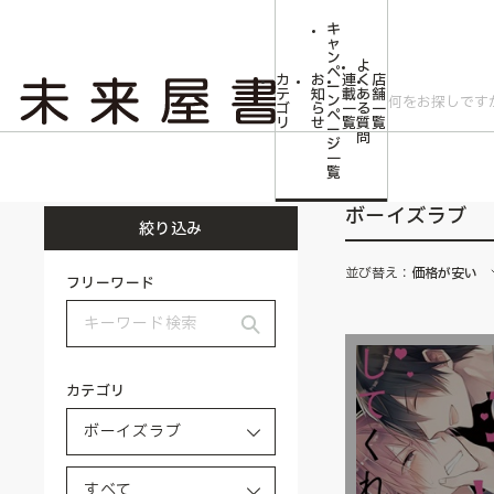
キ
ャ
ン
よ
ペ
カ
お
連
く
店
ー
テ
知
載
あ
舗
ン
ゴ
ら
一
る
一
ペ
リ
せ
覧
質
覧
ー
問
ジ
トップ
ボーイズラブ
一
覧
ボーイズラブ
絞り込み
並び替え：
価格が安い
フリーワード
カテゴリ