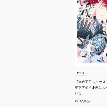
特典付
【描き下ろしイラス
年下アイドル君はわ
い 1
792
¥
(税込)