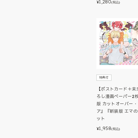
1,280
¥
(税込)
特典付
【ポストカード＋未
ろし漫画ペーパー2
版 カットオーバー
ア』『新装版 エマ
ット
1,958
¥
(税込)