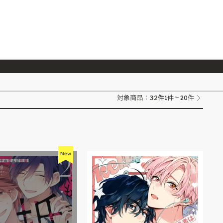
026/7/23
『ONE PIECE magazine 021 ONE PIECEカード付き同梱版』発売延期のご案内
32
件
対象商品：
1件～20件