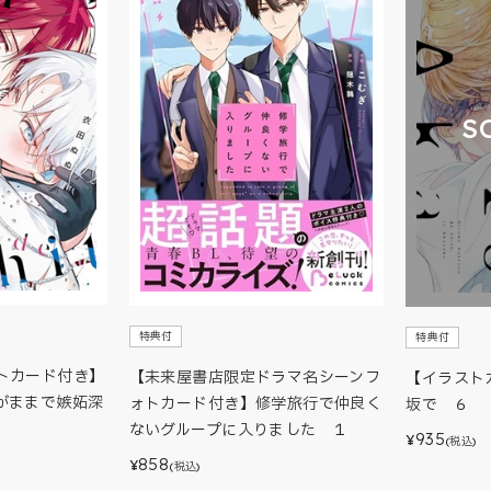
S
特典付
特典付
トカード付き】
【未来屋書店限定ドラマ名シーンフ
【イラスト
がままで嫉妬深
ォトカード付き】修学旅行で仲良く
坂で ６
ないグループに入りました １
935
¥
(税込)
858
¥
(税込)