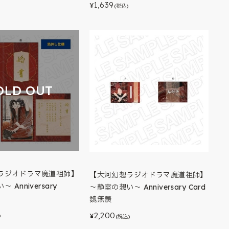
1,639
¥
(税込)
OLD OUT
ラジオドラマ魔道祖師】
【大河幻想ラジオドラマ魔道祖師】
 Anniversary
～静室の想い～ Anniversary Card
魏無羨
2,200
)
¥
(税込)