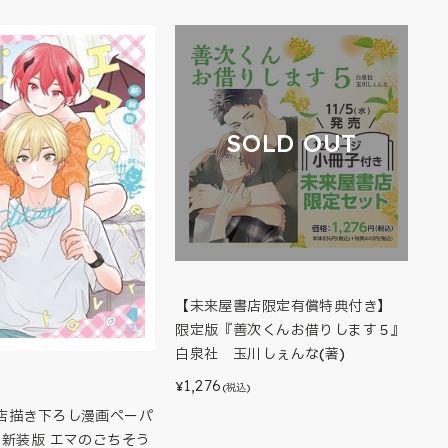
SOLD OUT
【未来屋書店限定有償特典付き】
限定版『善次くんお借りします５』
白泉社 玉川しぇんな(著)
1,276
¥
(税込)
店描き下ろし漫画ペーパ
】新装版 エマのごちそう