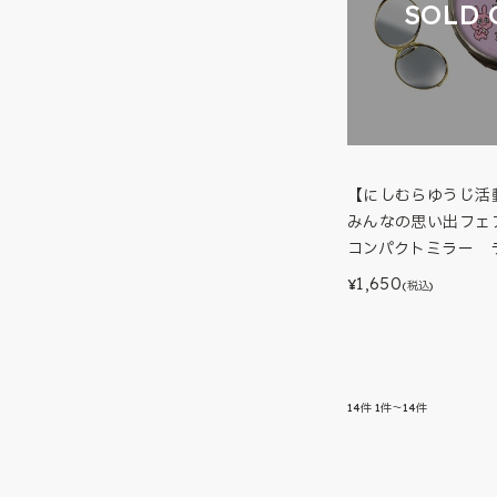
SOLD 
【にしむらゆうじ活動
みんなの思い出フェア
コンパクトミラー 
1,650
¥
(税込)
14
件
1件～14件