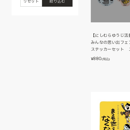
リセット
絞り込む
【にしむらゆうじ活動
みんなの思い出フェア
ステッカーセット 
880
¥
(税込)