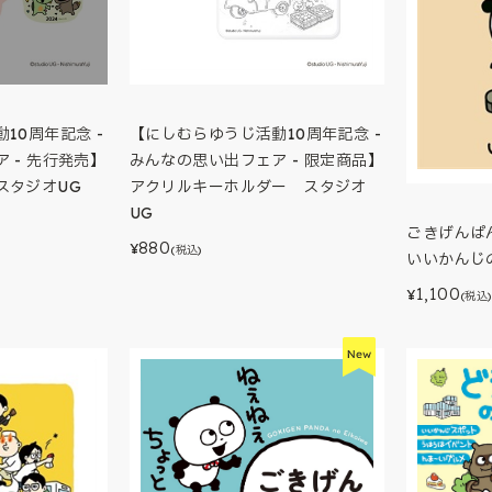
10周年記念 -
【にしむらゆうじ活動10周年記念 -
 - 先行発売】
みんなの思い出フェア - 限定商品】
スタジオUG
アクリルキーホルダー スタジオ
UG
ごきげんぱ
880
¥
(税込)
いいかんじ
1,100
¥
(税込)