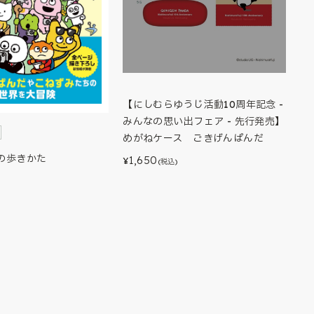
【にしむらゆうじ活動10周年記念 -
みんなの思い出フェア - 先行発売】
めがねケース ごきげんぱんだ
の歩きかた
1,650
¥
(税込)
)