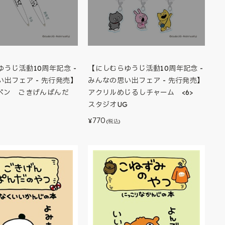
うじ活動10周年記念 -
【にしむらゆうじ活動10周年記念 -
出フェア - 先行発売】
みんなの思い出フェア - 先行発売】
ルペン ごきげんぱんだ
アクリルめじるしチャーム <6>
スタジオUG
770
¥
(税込)