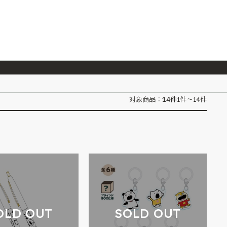
026/7/23
『ONE PIECE magazine 021 ONE PIECEカード付き同梱版』発売延期のご案内
14
件
対象商品：
1件～14件
OLD OUT
SOLD OUT