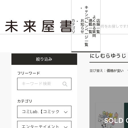
キ
ャ
ン
よ
ペ
カ
お
連
く
店
ー
テ
知
載
あ
舗
ン
ゴ
ら
一
る
一
ペ
リ
せ
覧
質
覧
ー
問
ジ
トップ
コミLab.【コミック＆エンタメ】
エンターテイメント
にしむ
一
覧
にしむらゆうじ
絞り込み
並び替え：
価格が安い
フリーワード
カテゴリ
SOLD 