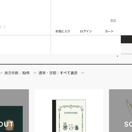
0
お気に入り
ログイン
カート
らゆうじ
2
表示件数：
32件
通常・定期：
すべて表示
OUT
S