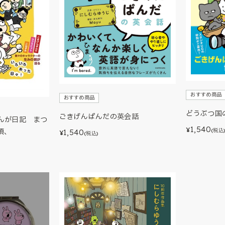
おすすめ商品
おすすめ商品
どうぶつ国
ごきげんぱんだの英会話
んが日記 まつ
1,540
¥
(税込
頃、
1,540
¥
(税込)