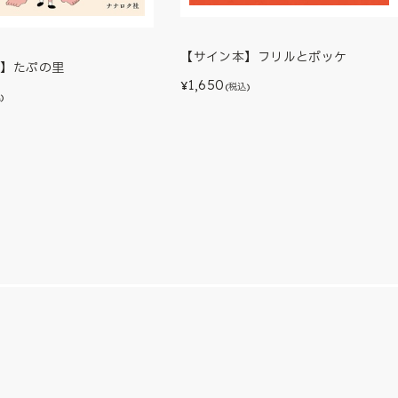
【サイン本】フリルとポッケ
本】たぷの里
1,650
¥
(税込)
)