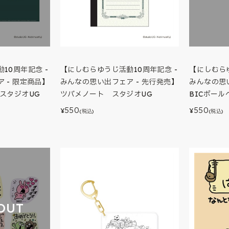
10周年記念 -
【にしむらゆうじ活動10周年記念 -
【にしむらゆ
 - 限定商品】
みんなの思い出フェア - 先行発売】
みんなの思い
スタジオUG
ツバメノート スタジオUG
BICボー
550
550
¥
¥
(税込)
(税込)
OUT