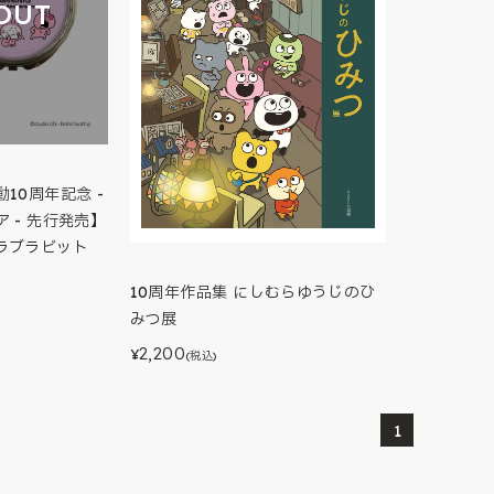
OUT
10周年記念 -
 - 先行発売】
ラブラビット
10周年作品集 にしむらゆうじのひ
みつ展
2,200
¥
(税込)
1