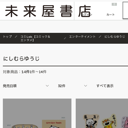
2026/7/23
『ONE PIECE magazine 021 ONE PIECEカード付き同梱版』発売延期のご案内
0
ログイン
カート
トップ
コミLab.【コミック＆
エンターテイメント
にしむらゆうじ
エンタメ】
にしむらゆうじ
14
件
対象商品：
1件～14件
発売日順
32件
すべて表示