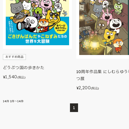
おすすめ商品
どうぶつ国の歩きかた
10周年作品集 にしむらゆ
1,540
¥
(税込)
つ展
2,200
¥
(税込)
14
件
1件～14件
1