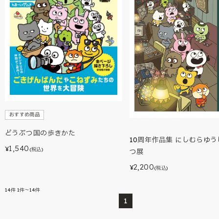
おすすめ商品
どうぶつ国の歩きかた
10周年作品集 にしむらゆ
1,540
¥
(税込)
つ展
2,200
¥
(税込)
14
件
1件～14件
1