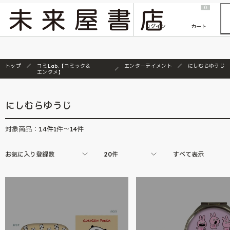
2026/7/23
『ONE PIECE magazine 021 ONE PIECEカード付き同梱版』発売延期のご案内
0
ログイン
カート
トップ
コミLab.【コミック＆
エンターテイメント
にしむらゆうじ
エンタメ】
にしむらゆうじ
14
件
対象商品：
1件～14件
お気に入り登録数
20件
すべて表示