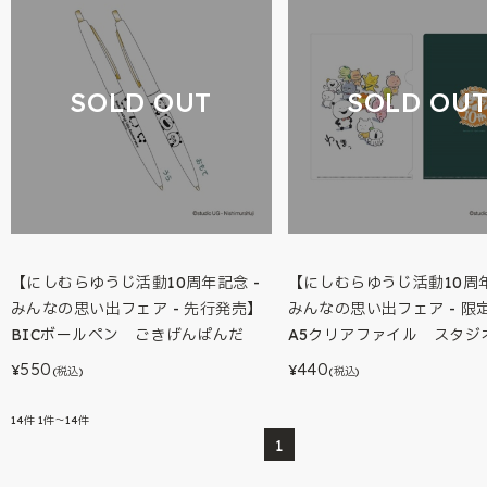
SOLD OUT
SOLD OU
【にしむらゆうじ活動10周年記念 -
【にしむらゆうじ活動10周年
みんなの思い出フェア - 先行発売】
みんなの思い出フェア - 限
BICボールペン ごきげんぱんだ
A5クリアファイル スタジ
550
440
¥
¥
(税込)
(税込)
14
件
1件～14件
1