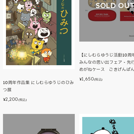
SOLD OU
【にしむらゆうじ活動10周年
みんなの思い出フェア - 先
めがねケース ごきげんぱ
1,650
¥
(税込)
10周年作品集 にしむらゆうじのひみ
つ展
2,200
¥
(税込)