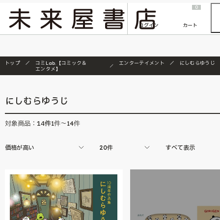
2026/7/23
『ONE PIECE magazine 021 ONE PIECEカード付き同梱版』発売延期のご案内
0
ログイン
カート
トップ
コミLab.【コミック＆
エンターテイメント
にしむらゆうじ
エンタメ】
にしむらゆうじ
14
件
対象商品：
1件～14件
価格が高い
20件
すべて表示