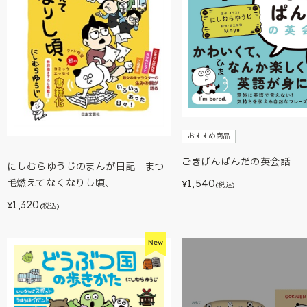
おすすめ商品
ごきげんぱんだの英会話
にしむらゆうじのまんが日記 まつ
毛燃えてなくなりし頃、
1,540
¥
(税込)
1,320
¥
(税込)