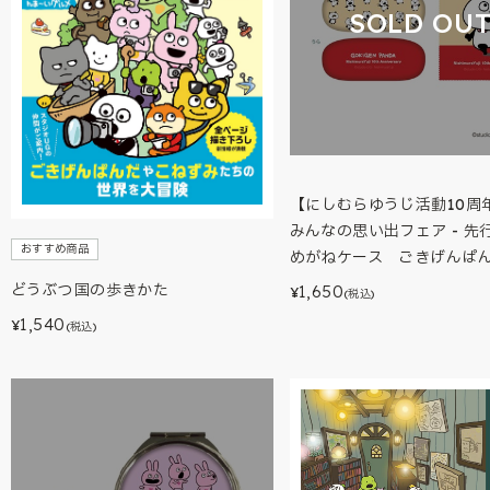
SOLD OU
【にしむらゆうじ活動10周年
みんなの思い出フェア - 先
おすすめ商品
めがねケース ごきげんぱ
どうぶつ国の歩きかた
1,650
¥
(税込)
1,540
¥
(税込)