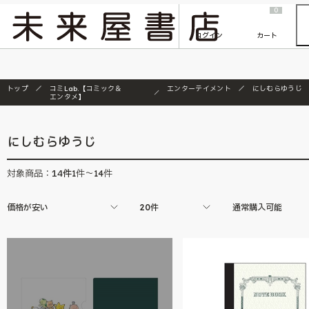
2026/7/23
『ONE PIECE magazine 021 ONE PIECEカード付き同梱版』発売延期のご案内
0
ログイン
カート
トップ
コミLab.【コミック＆
エンターテイメント
にしむらゆうじ
エンタメ】
にしむらゆうじ
14
件
対象商品：
1件～14件
価格が安い
20件
通常購入可能