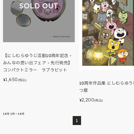
SOLD OUT
【にしむらゆうじ活動10周年記念 -
みんなの思い出フェア - 先行発売】
コンパクトミラー ラブラビット
1,650
¥
(税込)
10周年作品集 にしむらゆ
つ展
2,200
¥
(税込)
14
件
1件～14件
1