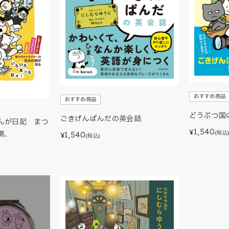
おすすめ商品
おすすめ商品
どうぶつ国
ごきげんぱんだの英会話
んが日記 まつ
1,540
¥
(税込
頃、
1,540
¥
(税込)