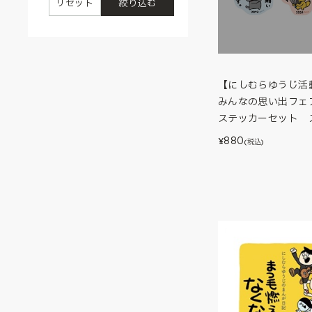
リセット
絞り込む
【にしむらゆうじ活動
みんなの思い出フェア
ステッカーセット 
880
¥
(税込)