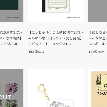
10周年記念 -
【にしむらゆうじ活動10周年記念 -
【にしむらゆ
 - 限定商品】
みんなの思い出フェア - 先行発売】
みんなの思い
スタジオUG
ツバメノート スタジオUG
BICボー
550
550
¥
¥
(税込)
(税込)
OUT