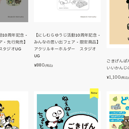
10周年記念 -
【にしむらゆうじ活動10周年記念 -
 - 先行発売】
みんなの思い出フェア - 限定商品】
スタジオUG
アクリルキーホルダー スタジオ
UG
ごきげんぱ
880
¥
(税込)
いいかんじ
1,100
¥
(税込)