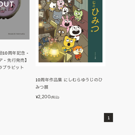
OUT
10周年記念 -
 - 先行発売】
ラブラビット
10周年作品集 にしむらゆうじのひ
みつ展
2,200
¥
(税込)
1