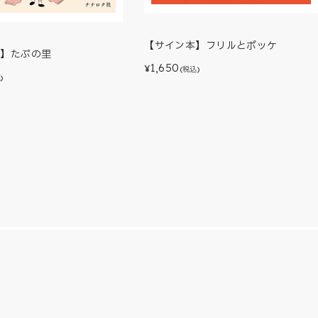
【サイン本】フリルとポッケ
本】たぷの里
1,650
¥
(税込)
)