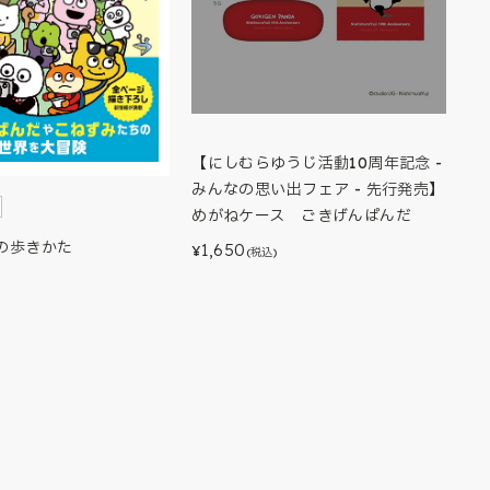
【にしむらゆうじ活動10周年記念 -
みんなの思い出フェア - 先行発売】
めがねケース ごきげんぱんだ
の歩きかた
1,650
¥
(税込)
)