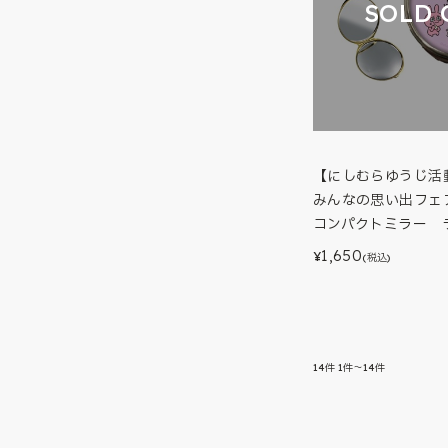
SOLD 
【にしむらゆうじ活動
みんなの思い出フェア
コンパクトミラー 
1,650
¥
(税込)
14
件
1件～14件