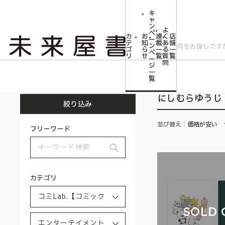
キ
ャ
ン
よ
ペ
カ
お
連
く
店
ー
テ
知
載
あ
舗
ン
ゴ
ら
一
る
一
ペ
リ
せ
覧
質
覧
ー
問
ジ
トップ
コミLab.【コミック＆エンタメ】
エンターテイメント
にしむ
一
覧
にしむらゆうじ
絞り込み
並び替え：
価格が安い
フリーワード
カテゴリ
SOLD 