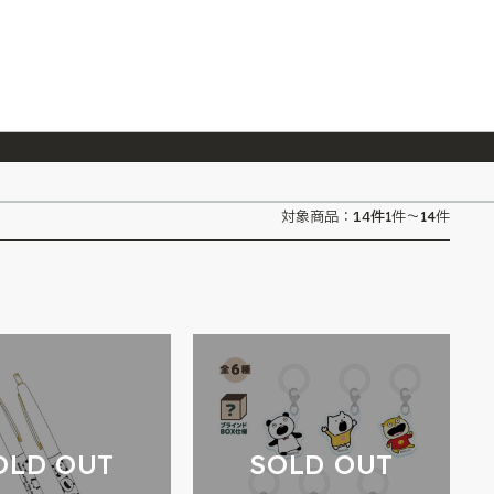
026/7/23
『ONE PIECE magazine 021 ONE PIECEカード付き同梱版』発売延期のご案内
14
件
対象商品：
1件～14件
OLD OUT
SOLD OUT