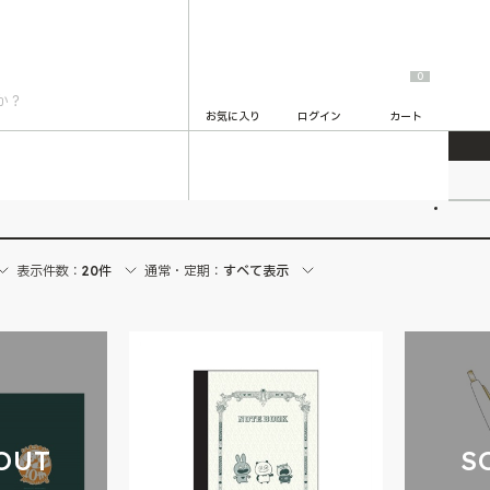
0
お気に入り
ログイン
カート
らゆうじ
2
表示件数：
20件
通常・定期：
すべて表示
OUT
S