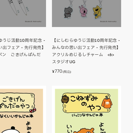
うじ活動10周年記念 -
【にしむらゆうじ活動10周年記念 -
出フェア - 先行発売】
みんなの思い出フェア - 先行発売】
ルペン ごきげんぱんだ
アクリルめじるしチャーム <6>
スタジオUG
770
¥
(税込)