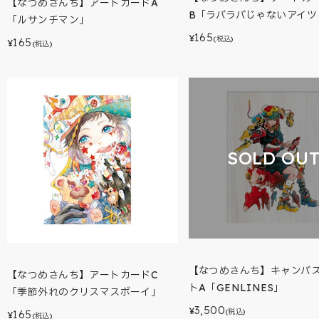
【なつめさんち】アートカードA
B「ラバラバじゃないアイツ
「ルサンチマン」
165
¥
(税込)
165
¥
(税込)
SOLD OU
【なつめさんち】キャンバ
【なつめさんち】アートカードC
トA「GENLINES」
「季節外れのクリスマスボーイ」
3,500
¥
(税込)
165
¥
(税込)