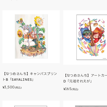
【なつめさんち】キャンバスプリン
【なつめさんち】アートカ
トB「SAYALINES」
D「元祖それえが」
3,500
¥
(税込)
165
¥
(税込)