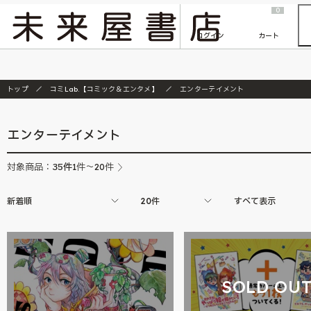
2026/7/23
『ONE PIECE magazine 021 ONE PIECEカード付き同梱版』発売延期のご案内
0
ログイン
カート
トップ
コミLab.【コミック＆エンタメ】
エンターテイメント
エンターテイメント
35
件
対象商品：
1件～20件
新着順
20件
すべて表示
SOLD OU