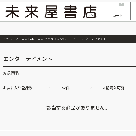
2026/7/23
『ONE PIECE magazine 021 ONE PIECEカード付き同梱版』発売延期のご案内
0
ログイン
カート
トップ
コミLab.【コミック＆エンタメ】
エンターテイメント
エンターテイメント
対象商品：
お気に入り登録数
32件
定期購入可能
該当する商品がありません。