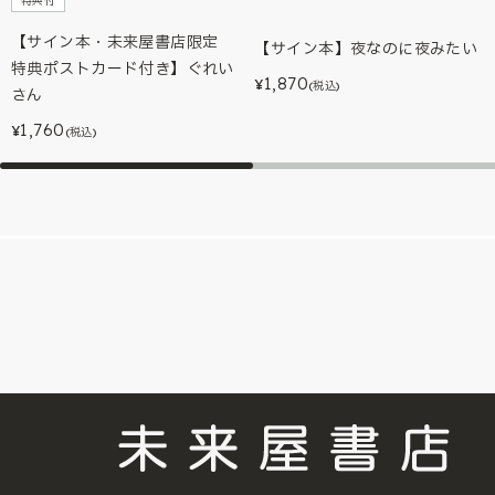
特典付
【サイン本・未来屋書店限定
【サイン本】夜なのに夜みたい
特典ポストカード付き】ぐれい
1,870
¥
(税込)
さん
1,760
¥
(税込)