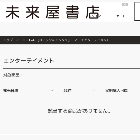
2026/7/23
『ONE PIECE magazine 021 ONE PIECEカード付き同梱版』発売延期のご案内
0
ログイン
カート
トップ
コミLab.【コミック＆エンタメ】
エンターテイメント
エンターテイメント
対象商品：
発売日順
32件
定期購入可能
該当する商品がありません。