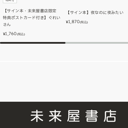
特典付
【サイン本・未来屋書店限定
【サイン本】夜なのに夜みたい
特典ポストカード付き】ぐれい
1,870
¥
(税込)
さん
1,760
¥
(税込)