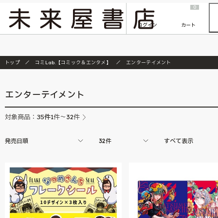
2026/7/23
『ONE PIECE magazine 021 ONE PIECEカード付き同梱版』発売延期のご案内
0
ログイン
カート
トップ
コミLab.【コミック＆エンタメ】
エンターテイメント
エンターテイメント
35
件
対象商品：
1件～32件
発売日順
32件
すべて表示