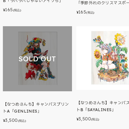
B「ラバラバじゃないアイツら」
「季節外れのクリスマスボ
165
¥
(税込)
165
¥
(税込)
SOLD OUT
【なつめさんち】キャンバ
【なつめさんち】キャンバスプリン
トB「SAYALINES」
トA「GENLINES」
3,500
¥
3,500
(税込)
¥
(税込)