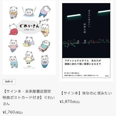
特典付
【サイン本・未来屋書店限定
【サイン本】夜なのに夜みたい
特典ポストカード付き】ぐれい
1,870
¥
(税込)
さん
1,760
¥
(税込)